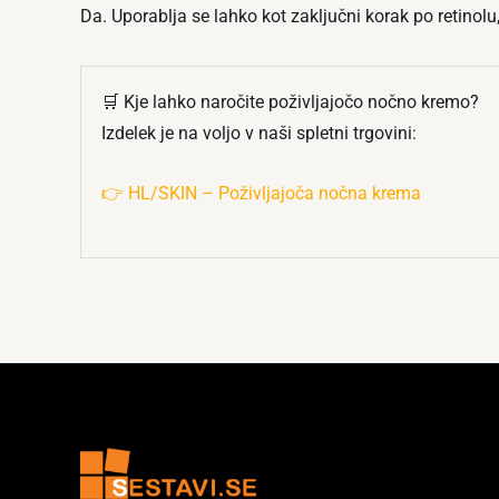
Da. Uporablja se lahko kot zaključni korak po retinolu
🛒 Kje lahko naročite poživljajočo nočno kremo?
Izdelek je na voljo v naši spletni trgovini:
👉 HL/SKIN – Poživljajoča nočna krema