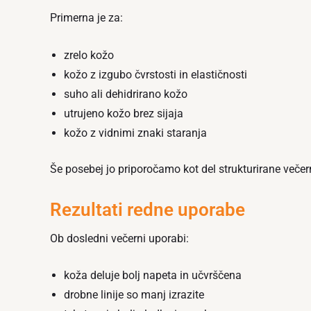
Primerna je za:
zrelo kožo
kožo z izgubo čvrstosti in elastičnosti
suho ali dehidrirano kožo
utrujeno kožo brez sijaja
kožo z vidnimi znaki staranja
Še posebej jo priporočamo kot del strukturirane večer
Rezultati redne uporabe
Ob dosledni večerni uporabi:
koža deluje bolj napeta in učvrščena
drobne linije so manj izrazite