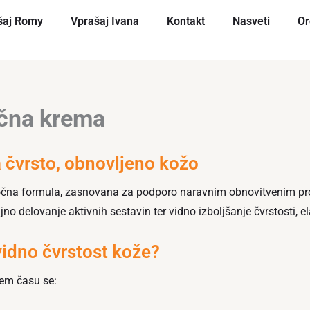
šaj Romy
Vprašaj Ivana
Kontakt
Nasveti
Or
očna krema
 čvrsto, obnovljeno kožo
nočna formula, zasnovana za podporo naravnim obnovitvenim p
 delovanje aktivnih sestavin ter vidno izboljšanje čvrstosti, ela
vidno čvrstost kože?
tem času se: