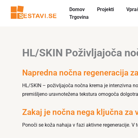
Skip
Domov
Projekti
Vpra
to
Trgovina
content
HL/SKIN Poživljajoča n
Napredna nočna regeneracija za
HL/SKIN – poživljajoča nočna krema je intenzivna 
premišljeno uravnotežena tekstura omogoča dolgotrajno
Zakaj je nočna nega ključna za 
Ponoči se koža nahaja v fazi aktivne regeneracije. V 