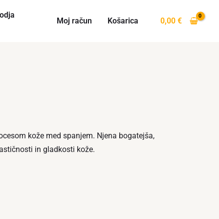
odja
Moj račun
Košarica
0,00
€
rocesom kože med spanjem. Njena bogatejša,
stičnosti in gladkosti kože.