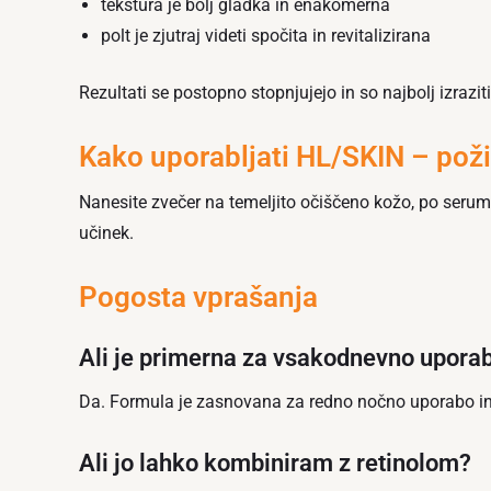
tekstura je bolj gladka in enakomerna
polt je zjutraj videti spočita in revitalizirana
Rezultati se postopno stopnjujejo in so najbolj izrazit
Kako uporabljati HL/SKIN – pož
Nanesite zvečer na temeljito očiščeno kožo, po serumu
učinek.
Pogosta vprašanja
Ali je primerna za vsakodnevno upora
Da. Formula je zasnovana za redno nočno uporabo in
Ali jo lahko kombiniram z retinolom?