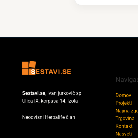
Navigac
Sestavi.se
, Ivan jurkovič sp
Domov
Ulica IX. korpusa 14, Izola
Projekti
Najina zg
Neodvisni Herbalife član
Trgovina
Kontakt
Nasveti