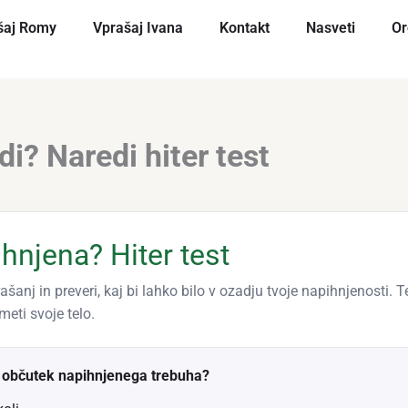
šaj Romy
Vprašaj Ivana
Kontakt
Nasveti
Or
di? Naredi hiter test
ihnjena? Hiter test
šanj in preveri, kaj bi lahko bilo v ozadju tvoje napihnjenosti. Te
eti svoje telo.
 občutek napihnjenega trebuha?