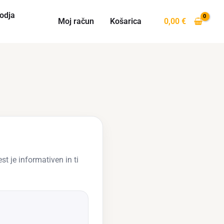
odja
Moj račun
Košarica
0,00
€
st je informativen in ti