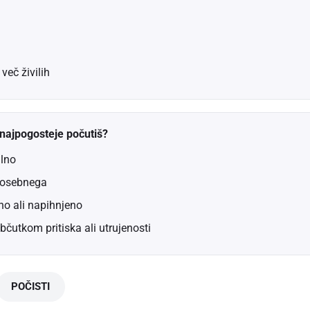
več živilih
najpogosteje počutiš?
lno
posebnega
no ali napihnjeno
bčutkom pritiska ali utrujenosti
POČISTI