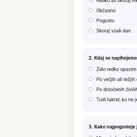
Redko ali skoraj ni
Občasno
Pogosto
Skoraj vsak dan
2. Kdaj se napihnjenos
Zelo redko opazim
Po večjih ali težjih
Po določenih živili
Tudi takrat, ko ne 
3. Kako najpogosteje 