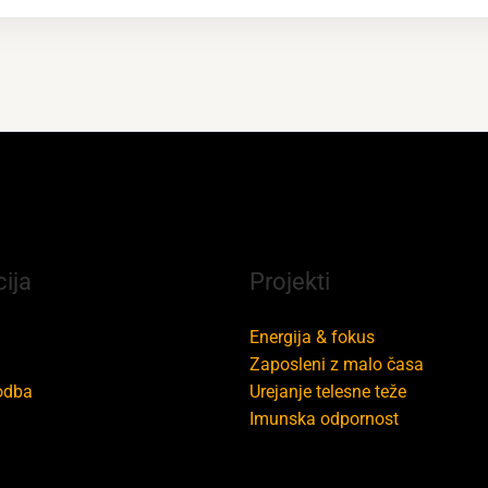
ija
Projekti
Energija & fokus
Zaposleni z malo časa
odba
Urejanje telesne teže
Imunska odpornost