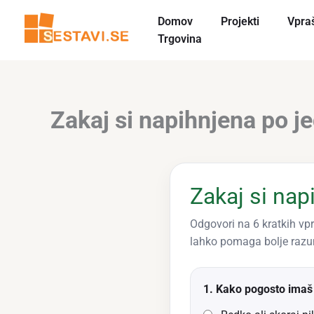
Skip
Domov
Projekti
Vpra
to
Trgovina
content
Zakaj si napihnjena po je
Zakaj si nap
Odgovori na 6 kratkih vpra
lahko pomaga bolje razum
1. Kako pogosto imaš