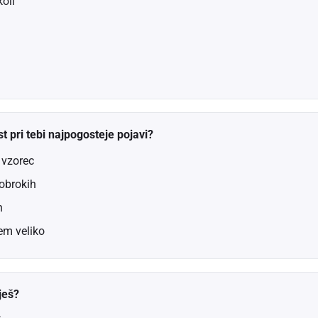
koli
t pri tebi najpogosteje pojavi?
 vzorec
 obrokih
h
jem veliko
ješ?