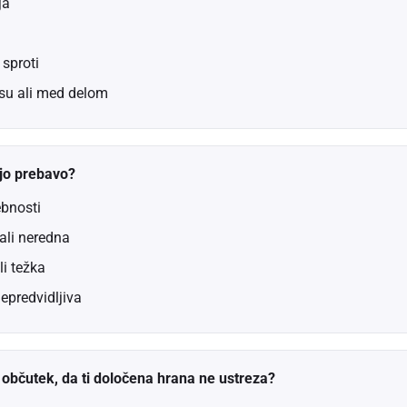
ja
sproti
su ali med delom
ojo prebavo?
bnosti
li neredna
i težka
nepredvidljiva
občutek, da ti določena hrana ne ustreza?