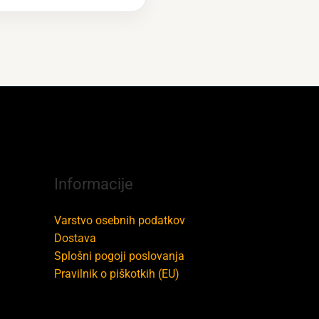
Informacije
Varstvo osebnih podatkov
Dostava
Splošni pogoji poslovanja
Pravilnik o piškotkih (EU)