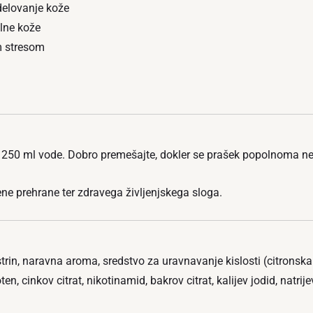
delovanje kože
alne kože
m stresom
no 250 ml vode. Dobro premešajte, dokler se prašek popolnoma ne
ene prehrane ter zdravega življenjskega sloga.
in, naravna aroma, sredstvo za uravnavanje kislosti (citronska kisl
n, cinkov citrat, nikotinamid, bakrov citrat, kalijev jodid, natrijev