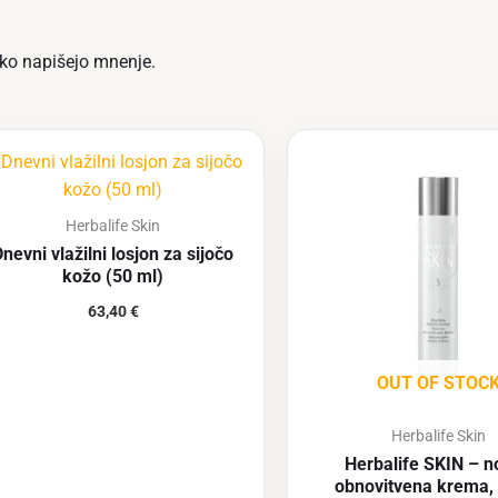
ahko napišejo mnenje.
Herbalife Skin
nevni vlažilni losjon za sijočo
kožo (50 ml)
63,40
€
OUT OF STOC
Herbalife Skin
Herbalife SKIN – 
obnovitvena krema,