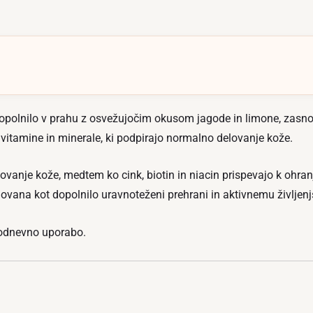
dopolnilo v prahu z osvežujočim okusom jagode in limone, zasno
e vitamine in minerale, ki podpirajo normalno delovanje kože.
ovanje kože, medtem ko cink, biotin in niacin prispevajo k ohra
novana kot dopolnilo uravnoteženi prehrani in aktivnemu življen
kodnevno uporabo.