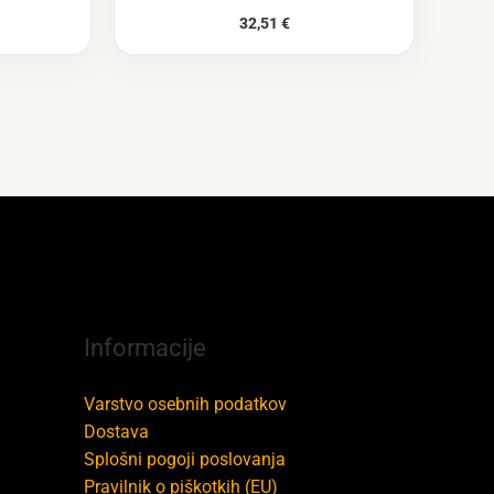
32,51
€
Informacije
Varstvo osebnih podatkov
Dostava
Splošni pogoji poslovanja
Pravilnik o piškotkih (EU)