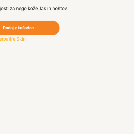
josti za nego kože, las in nohtov
Dodaj v košarico
erbalife Skin