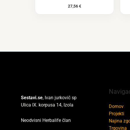
27,56
€
Navigac
Sestavi.se
, Ivan jurkovič sp
Ulica IX. korpusa 14, Izola
Domov
Projekti
Neodvisni Herbalife član
Najina zg
Trgovina