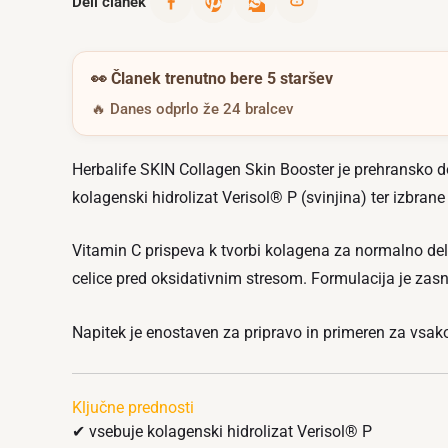
Deli članek
👀
Članek trenutno bere 5 staršev
🔥 Danes odprlo že 24 bralcev
Herbalife SKIN Collagen Skin Booster je prehransko 
kolagenski hidrolizat Verisol® P (svinjina) ter izbran
Vitamin C prispeva k tvorbi kolagena za normalno del
celice pred oksidativnim stresom. Formulacija je zas
Napitek je enostaven za pripravo in primeren za vsa
Ključne prednosti
✔ vsebuje kolagenski hidrolizat Verisol® P