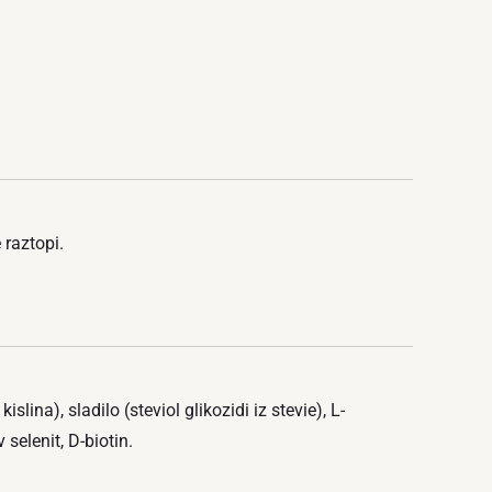
 raztopi.
ina), sladilo (steviol glikozidi iz stevie), L-
 selenit, D-biotin.