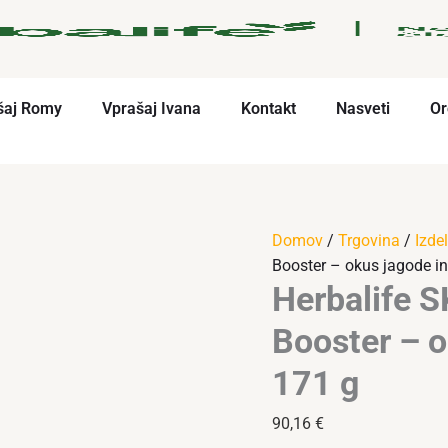
Herbalife
šaj Romy
Vprašaj Ivana
Kontakt
Nasveti
Or
SKIN
Collagen
Skin
Booster
–
okus
Domov
/
Trgovina
/
Izdel
jagode
Booster – okus jagode in
Herbalife S
in
limone,
Booster – o
171
g
171 g
količina
90,16
€