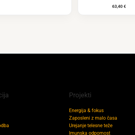
63,40
€
ija
Projekti
Energija & fokus
Zaposleni z malo časa
odba
Urejanje telesne teže
Imunska odpornost