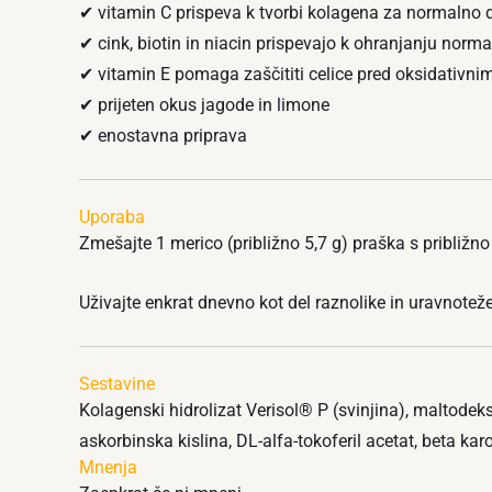
✔ vitamin C prispeva k tvorbi kolagena za normalno 
✔ cink, biotin in niacin prispevajo k ohranjanju norm
✔ vitamin E pomaga zaščititi celice pred oksidativni
✔ prijeten okus jagode in limone
✔ enostavna priprava
Uporaba
Zmešajte 1 merico (približno 5,7 g) praška s približ
Uživajte enkrat dnevno kot del raznolike in uravnotež
Sestavine
Kolagenski hidrolizat Verisol® P (svinjina), maltodekstr
askorbinska kislina, DL-alfa-tokoferil acetat, beta karote
Mnenja