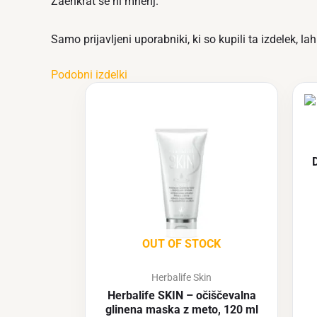
Zaenkrat še ni mnenj.
Samo prijavljeni uporabniki, ki so kupili ta izdelek, l
Podobni izdelki
D
OUT OF STOCK
Herbalife Skin
Herbalife SKIN – očiščevalna
glinena maska z meto, 120 ml