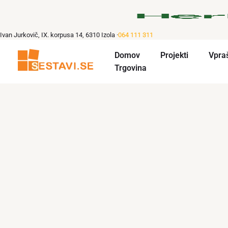
Skip
to
content
Ivan Jurkovič, IX. korpusa 14, 6310 Izola ·
064 111 311
Domov
Projekti
Vpra
Trgovina