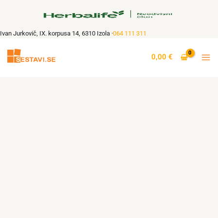
Skip
to
content
Ivan Jurkovič, IX. korpusa 14, 6310 Izola ·
064 111 311
Formula
3
0,00
€
–
posamezniku
prilagojene
beljakovine
v
prahu,
240
g
količina