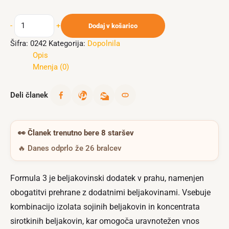
-
+
Dodaj v košarico
Šifra:
0242
Kategorija:
Dopolnila
Opis
Mnenja (0)
Deli članek
👀
Članek trenutno bere 8 staršev
🔥 Danes odprlo že 26 bralcev
Formula 3 je beljakovinski dodatek v prahu, namenjen
obogatitvi prehrane z dodatnimi beljakovinami. Vsebuje
kombinacijo izolata sojinih beljakovin in koncentrata
sirotkinih beljakovin, kar omogoča uravnotežen vnos