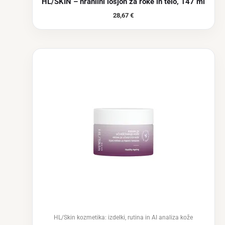
HL/SKIN – hranilni losjon za roke in telo, 147 ml
28,67
€
HL/Skin kozmetika: izdelki, rutina in AI analiza kože