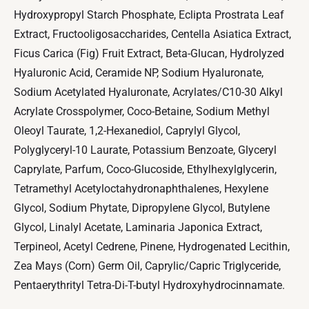
Hydroxypropyl Starch Phosphate, Eclipta Prostrata Leaf
Extract, Fructooligosaccharides, Centella Asiatica Extract,
Ficus Carica (Fig) Fruit Extract, Beta-Glucan, Hydrolyzed
Hyaluronic Acid, Ceramide NP, Sodium Hyaluronate,
Sodium Acetylated Hyaluronate, Acrylates/C10-30 Alkyl
Acrylate Crosspolymer, Coco-Betaine, Sodium Methyl
Oleoyl Taurate, 1,2-Hexanediol, Caprylyl Glycol,
Polyglyceryl-10 Laurate, Potassium Benzoate, Glyceryl
Caprylate, Parfum, Coco-Glucoside, Ethylhexylglycerin,
Tetramethyl Acetyloctahydronaphthalenes, Hexylene
Glycol, Sodium Phytate, Dipropylene Glycol, Butylene
Glycol, Linalyl Acetate, Laminaria Japonica Extract,
Terpineol, Acetyl Cedrene, Pinene, Hydrogenated Lecithin,
Zea Mays (Corn) Germ Oil, Caprylic/Capric Triglyceride,
Pentaerythrityl Tetra-Di-T-butyl Hydroxyhydrocinnamate.