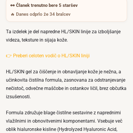
👀
Članek trenutno bere 5 staršev
🔥 Danes odprlo že 34 bralcev
Ta izdelek je del napredne HL/SKIN linije za izboljšanje
videza, teksture in sijaja kože.
👉 Preberi celoten vodič o HL/SKIN liniji
HL/SKIN gel za čiščenje in obnavljanje kože je nežna, a
učinkovita čistilna formula, zasnovana za odstranjevanje
nečistoč, odvečne maščobe in ostankov ličil, brez občutka
izsušenosti.
Formula združuje blage čistilne sestavine z naprednimi
vlažilnimi in obnovitvenimi komponentami. Vsebuje več
oblik hialuronske kisline (Hydrolyzed Hyaluronic Acid,