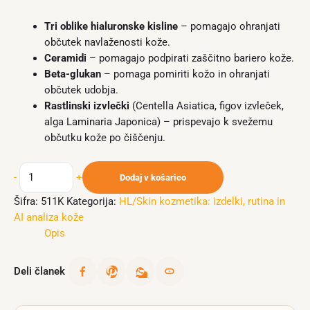
Tri oblike hialuronske kisline
– pomagajo ohranjati
občutek navlaženosti kože.
Ceramidi
– pomagajo podpirati zaščitno bariero kože.
Beta-glukan
– pomaga pomiriti kožo in ohranjati
občutek udobja.
Rastlinski izvlečki
(Centella Asiatica, figov izvleček,
alga Laminaria Japonica) – prispevajo k svežemu
občutku kože po čiščenju.
-
+
Dodaj v košarico
Šifra:
511K
Kategorija:
HL/Skin kozmetika: izdelki, rutina in
AI analiza kože
Opis
Deli članek