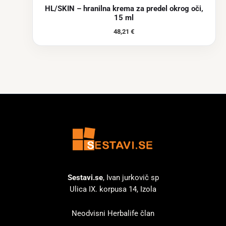
HL/SKIN – hranilna krema za predel okrog oči,
15 ml
48,21
€
Sestavi.se
, Ivan jurkovič sp
Ulica IX. korpusa 14, Izola
Neodvisni Herbalife član