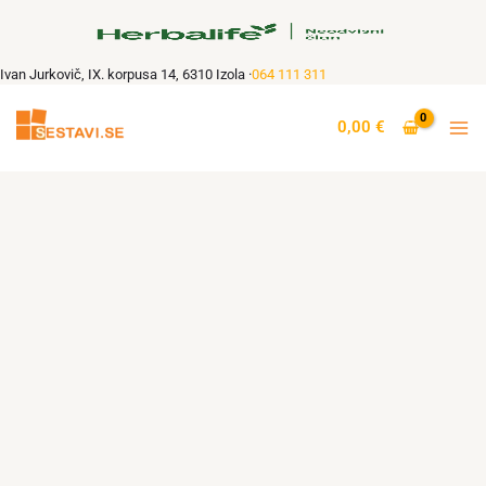
Skip
to
content
Ivan Jurkovič, IX. korpusa 14, 6310 Izola ·
064 111 311
HL/SKIN
–
0,00
€
gel
za
čiščenje
in
obnavljanje
kože,
147
ml
količina