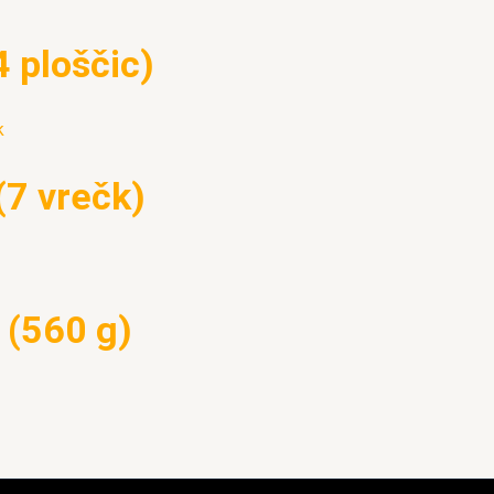
4 ploščic)
k
(7 vrečk)
 (560 g)