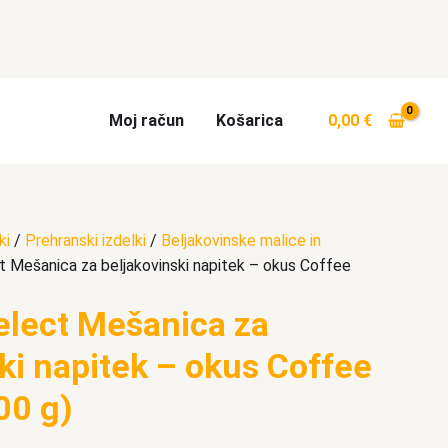
Moj račun
Košarica
0,00
€
ki
/
Prehranski izdelki
/
Beljakovinske malice in
t Mešanica za beljakovinski napitek – okus Coffee
elect Mešanica za
ki napitek – okus Coffee
00 g)