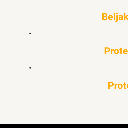
Belja
Prote
Prot