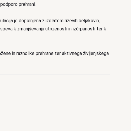
o podporo prehrani.
lacija je dopolnjena z izolatom riževih beljakovin,
rispeva k zmanjševanju utrujenosti in izčrpanosti ter k
ene in raznolike prehrane ter aktivnega življenjskega