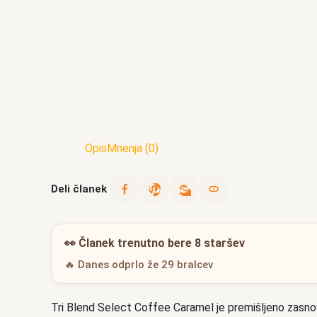
Opis
Mnenja (0)
Deli članek
👀
Članek trenutno bere 8 staršev
🔥 Danes odprlo že 29 bralcev
Tri Blend Select Coffee Caramel je premišljeno zasnova