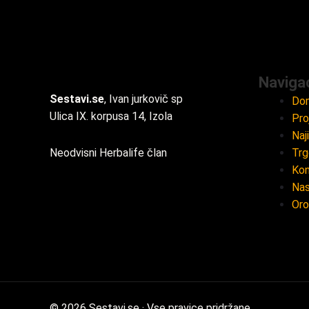
Navigac
Sestavi.se
, Ivan jurkovič sp
Do
Ulica IX. korpusa 14, Izola
Pro
Naj
Neodvisni Herbalife član
Trg
Kon
Nas
Oro
© 2026 Sestavi.se · Vse pravice pridržane