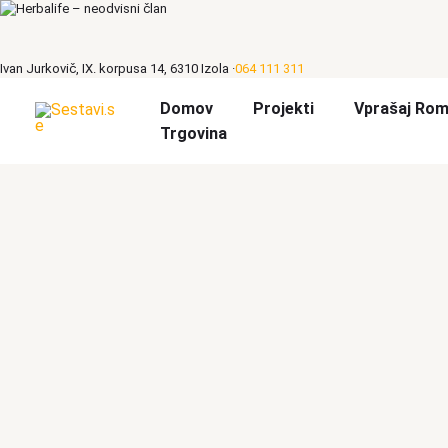
Skip
to
content
Ivan Jurkovič, IX. korpusa 14, 6310 Izola ·
064 111 311
Domov
Projekti
Vprašaj Rom
Trgovina