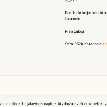
92,91
€
Rastlinski beljakovinski 
karamelo
Ni na zalogi
Šifra:
052K
Kategorija:
Be
n rastlinski beljakovinski napitek, ki združuje več virov beljakov