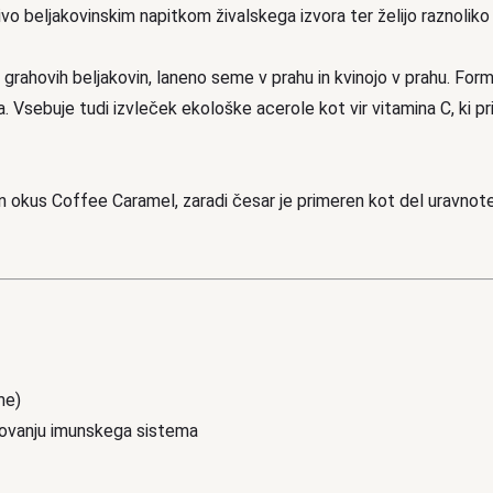
tivo beljakovinskim napitkom živalskega izvora ter želijo raznolik
 grahovih beljakovin, laneno seme v prahu in kvinojo v prahu. Formu
a. Vsebuje tudi izvleček ekološke acerole kot vir vitamina C, ki p
 okus Coffee Caramel, zaradi česar je primeren kot del uravnotež
me)
elovanju imunskega sistema