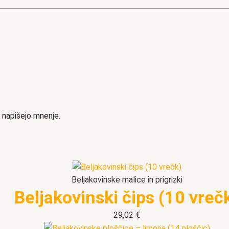
ko napišejo mnenje.
Beljakovinske malice in prigrizki
Beljakovinski čips (10 vreč
29,02
€