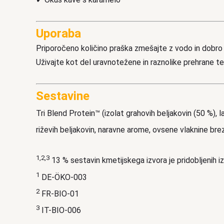
Uporaba
Priporočeno količino praška zmešajte z vodo in dobro 
Uživajte kot del uravnotežene in raznolike prehrane te
Sestavine
Tri Blend Protein™ (izolat grahovih beljakovin (50 %), 
riževih beljakovin, naravne arome, ovsene vlaknine bre
1,2,3
13 % sestavin kmetijskega izvora je pridobljenih 
1
DE-ÖKO-003
2
FR-BIO-01
3
IT-BIO-006