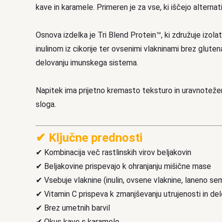
kave in karamele. Primeren je za vse, ki iščejo alterna
Osnova izdelka je Tri Blend Protein™, ki združuje izolat
inulinom iz cikorije ter ovsenimi vlakninami brez gluten
delovanju imunskega sistema.
Napitek ima prijetno kremasto teksturo in uravnotežen
sloga.
✔ Ključne prednosti
✔ Kombinacija več rastlinskih virov beljakovin
✔ Beljakovine prispevajo k ohranjanju mišične mase
✔ Vsebuje vlaknine (inulin, ovsene vlaknine, laneno se
✔ Vitamin C prispeva k zmanjševanju utrujenosti in d
✔ Brez umetnih barvil
✔ Okus kave s karamelo