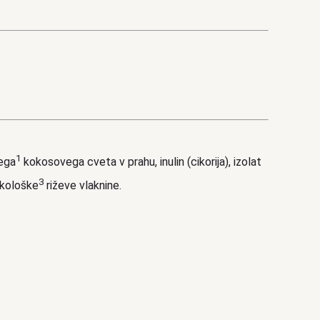
1
kega
kokosovega cveta v prahu, inulin (cikorija), izolat
3
 ekološke
riževe vlaknine.