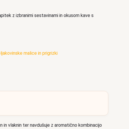
napitek z izbranimi sestavinami in okusom kave s
ljakovinske malice in prigrizki
in in vlaknin ter navdušuje z aromatično kombinacijo