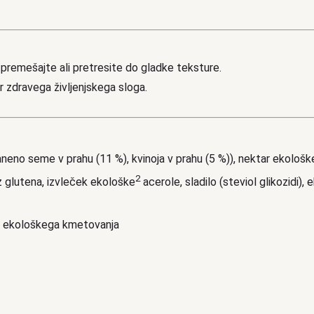
premešajte ali pretresite do gladke teksture.
r zdravega življenjskega sloga.
laneno seme v prahu (11 %), kvinoja v prahu (5 %)), nektar ekološ
2
z glutena, izvleček ekološke
acerole, sladilo (steviol glikozidi),
iz ekološkega kmetovanja