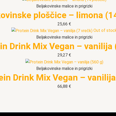
Beljakovinske malice in prigrizki
kovinske ploščice – limona (1
25,66
€
Out of stoc
Beljakovinske malice in prigrizki
in Drink Mix Vegan – vanilija 
29,27
€
Beljakovinske malice in prigrizki
ein Drink Mix Vegan – vanilija
66,88
€