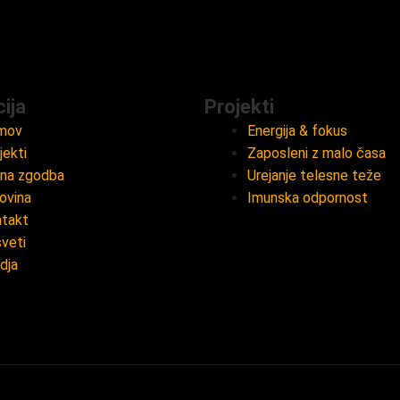
ija
Projekti
mov
Energija & fokus
jekti
Zaposleni z malo časa
ina zgodba
Urejanje telesne teže
ovina
Imunska odpornost
takt
veti
dja