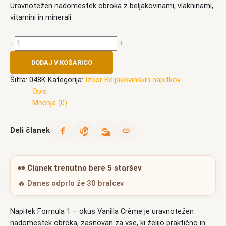
Uravnotežen nadomestek obroka z beljakovinami, vlakninami,
vitamini in minerali
-
+
DODAJ V KOŠARICO
Šifra:
048K
Kategorija:
Izbor Beljakovinskih napitkov
Opis
Mnenja (0)
Deli članek
👀
Članek trenutno bere 5 staršev
🔥 Danes odprlo že 30 bralcev
Napitek Formula 1 – okus Vanilla Crème je uravnotežen
nadomestek obroka, zasnovan za vse, ki želijo praktično in