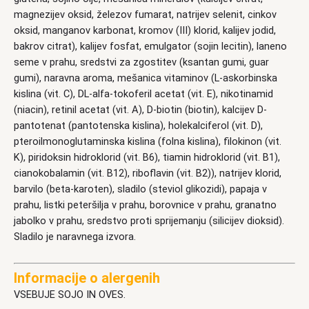
magnezijev oksid, železov fumarat, natrijev selenit, cinkov
oksid, manganov karbonat, kromov (III) klorid, kalijev jodid,
bakrov citrat), kalijev fosfat, emulgator (sojin lecitin), laneno
seme v prahu, sredstvi za zgostitev (ksantan gumi, guar
gumi), naravna aroma, mešanica vitaminov (L-askorbinska
kislina (vit. C), DL-alfa-tokoferil acetat (vit. E), nikotinamid
(niacin), retinil acetat (vit. A), D-biotin (biotin), kalcijev D-
pantotenat (pantotenska kislina), holekalciferol (vit. D),
pteroilmonoglutaminska kislina (folna kislina), filokinon (vit.
K), piridoksin hidroklorid (vit. B6), tiamin hidroklorid (vit. B1),
cianokobalamin (vit. B12), riboflavin (vit. B2)), natrijev klorid,
barvilo (beta-karoten), sladilo (steviol glikozidi), papaja v
prahu, listki peteršilja v prahu, borovnice v prahu, granatno
jabolko v prahu, sredstvo proti sprijemanju (silicijev dioksid).
Sladilo je naravnega izvora.
Informacije o alergenih
VSEBUJE SOJO IN OVES.