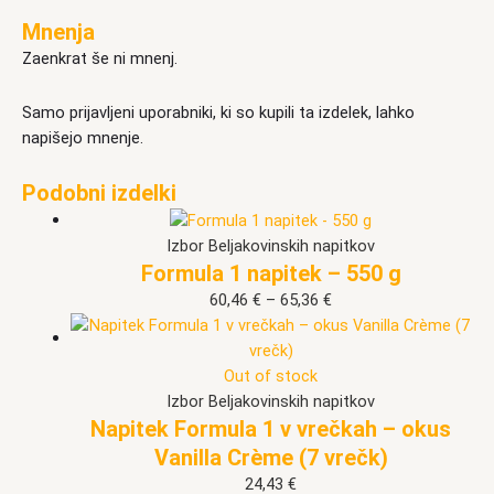
Mnenja
Zaenkrat še ni mnenj.
Samo prijavljeni uporabniki, ki so kupili ta izdelek, lahko
napišejo mnenje.
Podobni izdelki
Izbor Beljakovinskih napitkov
Formula 1 napitek – 550 g
60,46
€
–
65,36
€
Out of stock
Izbor Beljakovinskih napitkov
Napitek Formula 1 v vrečkah – okus
Vanilla Crème (7 vrečk)
24,43
€