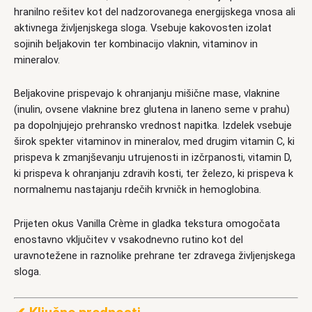
hranilno rešitev kot del nadzorovanega energijskega vnosa ali
aktivnega življenjskega sloga. Vsebuje kakovosten izolat
sojinih beljakovin ter kombinacijo vlaknin, vitaminov in
mineralov.
Beljakovine prispevajo k ohranjanju mišične mase, vlaknine
(inulin, ovsene vlaknine brez glutena in laneno seme v prahu)
pa dopolnjujejo prehransko vrednost napitka. Izdelek vsebuje
širok spekter vitaminov in mineralov, med drugim vitamin C, ki
prispeva k zmanjševanju utrujenosti in izčrpanosti, vitamin D,
ki prispeva k ohranjanju zdravih kosti, ter železo, ki prispeva k
normalnemu nastajanju rdečih krvničk in hemoglobina.
Prijeten okus Vanilla Crème in gladka tekstura omogočata
enostavno vključitev v vsakodnevno rutino kot del
uravnotežene in raznolike prehrane ter zdravega življenjskega
sloga.