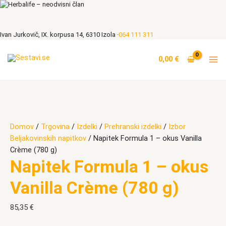
Skip
to
content
Ivan Jurkovič, IX. korpusa 14, 6310 Izola ·
064 111 311
Napitek
Cenovni
Formula
razpon:
0,00
€
1
od
–
60,46 €
okus
do
Vanilla
65,36 €
Crème
(780
Domov
/
Trgovina
/
Izdelki
/
Prehranski izdelki
/
Izbor
g)
Beljakovinskih napitkov
/ Napitek Formula 1 – okus Vanilla
količina
Crème (780 g)
Napitek Formula 1 – okus
Vanilla Crème (780 g)
85,35
€