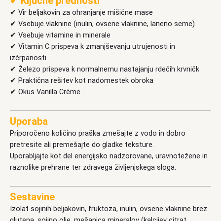
✔ Ključne prednosti
✔ Vir beljakovin za ohranjanje mišične mase
✔ Vsebuje vlaknine (inulin, ovsene vlaknine, laneno seme)
✔ Vsebuje vitamine in minerale
✔ Vitamin C prispeva k zmanjševanju utrujenosti in
izčrpanosti
✔ Železo prispeva k normalnemu nastajanju rdečih krvničk
✔ Praktična rešitev kot nadomestek obroka
✔ Okus Vanilla Crème
Uporaba
Priporočeno količino praška zmešajte z vodo in dobro
pretresite ali premešajte do gladke teksture.
Uporabljajte kot del energijsko nadzorovane, uravnotežene in
raznolike prehrane ter zdravega življenjskega sloga.
Sestavine
Izolat sojinih beljakovin, fruktoza, inulin, ovsene vlaknine brez
glutena, sojino olje, mešanica mineralov (kalcijev citrat,