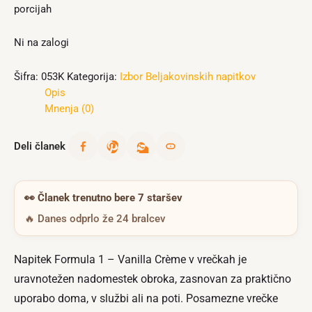
porcijah
Ni na zalogi
Šifra:
053K
Kategorija:
Izbor Beljakovinskih napitkov
Opis
Mnenja (0)
Deli članek
👀
Članek trenutno bere 7 staršev
🔥 Danes odprlo že 24 bralcev
Napitek Formula 1 – Vanilla Crème v vrečkah je
uravnotežen nadomestek obroka, zasnovan za praktično
uporabo doma, v službi ali na poti. Posamezne vrečke