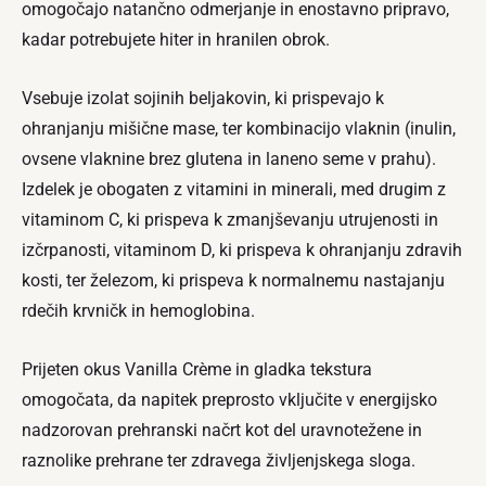
omogočajo natančno odmerjanje in enostavno pripravo,
kadar potrebujete hiter in hranilen obrok.
Vsebuje izolat sojinih beljakovin, ki prispevajo k
ohranjanju mišične mase, ter kombinacijo vlaknin (inulin,
ovsene vlaknine brez glutena in laneno seme v prahu).
Izdelek je obogaten z vitamini in minerali, med drugim z
vitaminom C, ki prispeva k zmanjševanju utrujenosti in
izčrpanosti, vitaminom D, ki prispeva k ohranjanju zdravih
kosti, ter železom, ki prispeva k normalnemu nastajanju
rdečih krvničk in hemoglobina.
Prijeten okus Vanilla Crème in gladka tekstura
omogočata, da napitek preprosto vključite v energijsko
nadzorovan prehranski načrt kot del uravnotežene in
raznolike prehrane ter zdravega življenjskega sloga.