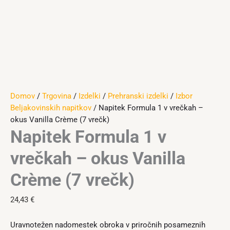
Domov
/
Trgovina
/
Izdelki
/
Prehranski izdelki
/
Izbor
Beljakovinskih napitkov
/ Napitek Formula 1 v vrečkah –
okus Vanilla Crème (7 vrečk)
Napitek Formula 1 v
vrečkah – okus Vanilla
Crème (7 vrečk)
24,43
€
Uravnotežen nadomestek obroka v priročnih posameznih