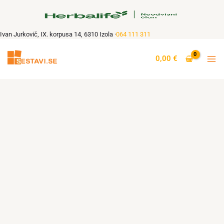
Skip
to
content
Ivan Jurkovič, IX. korpusa 14, 6310 Izola ·
064 111 311
0,00
€