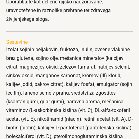
Uporabljajte kot del energijsko nadzorovane,
uravnotežene in raznolike prehrane ter zdravega
življenjskega sloga.
Sestavine
Izolat sojinih beljakovin, fruktoza, inulin, ovsene vlaknine
brez glutena, sojino olje, mešanica mineralov (kalcijev
citrat, magnezijev oksid, železov fumarat, natrijev selenit,
cinkov oksid, manganov karbonat, kromov (III) klorid,
kalijev jodid, bakrov citrat), kalijev fosfat, emulgator (sojin
lecitin), laneno seme v prahu, sredstvi za zgostitev
(ksantan gumi, guar gumi), naravna aroma, mešanica
vitaminov (L-askorbinska kislina (vit. C), DL-alfa-tokoferil
acetat (vit. E), nikotinamid (niacin), retinil acetat (vit. A), D-
biotin (biotin), kalcijev D-pantotenat (pantotenska kislina),
holekalciferol (vit. D), pteroilmonoglutaminska kislina