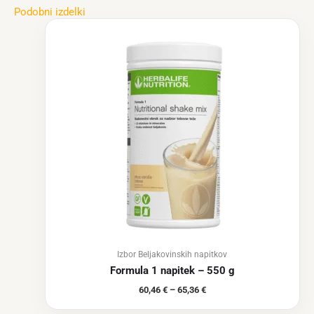
Podobni izdelki
Cenovni
razpon:
od
60,46 €
do
65,36 €
Izbor Beljakovinskih napitkov
Formula 1 napitek – 550 g
60,46
€
–
65,36
€