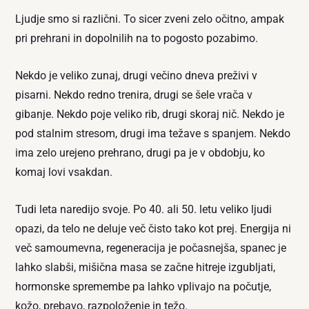
Ljudje smo si različni. To sicer zveni zelo očitno, ampak
pri prehrani in dopolnilih na to pogosto pozabimo.
Nekdo je veliko zunaj, drugi večino dneva preživi v
pisarni. Nekdo redno trenira, drugi se šele vrača v
gibanje. Nekdo poje veliko rib, drugi skoraj nič. Nekdo je
pod stalnim stresom, drugi ima težave s spanjem. Nekdo
ima zelo urejeno prehrano, drugi pa je v obdobju, ko
komaj lovi vsakdan.
Tudi leta naredijo svoje. Po 40. ali 50. letu veliko ljudi
opazi, da telo ne deluje več čisto tako kot prej. Energija ni
več samoumevna, regeneracija je počasnejša, spanec je
lahko slabši, mišična masa se začne hitreje izgubljati,
hormonske spremembe pa lahko vplivajo na počutje,
kožo, prebavo, razpoloženje in težo.