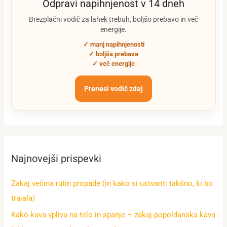
Odpravi napihnjenost v 14 dneh
Brezplačni vodič za lahek trebuh, boljšo prebavo in več
energije.
✓ manj napihnjenosti
✓ boljša prebava
✓ več energije
Prenesi vodič zdaj
Najnovejši prispevki
Zakaj večina rutin propade (in kako si ustvariti takšno, ki bo
trajala)
Kako kava vpliva na telo in spanje – zakaj popoldanska kava