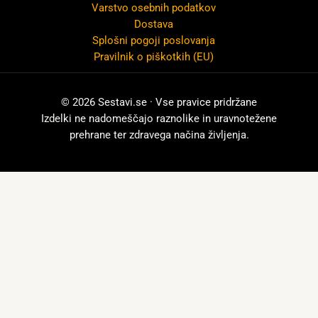
Varstvo osebnih podatkov
Dostava
Splošni pogoji poslovanja
Pravilnik o piškotkih (EU)
© 2026 Sestavi.se · Vse pravice pridržane
Izdelki ne nadomeščajo raznolike in uravnotežene
prehrane ter zdravega načina življenja.