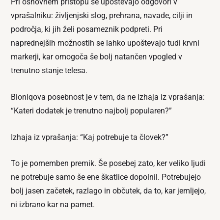
Pri osnovnem pristopu se upoštevajo odgovori v
vprašalniku: življenjski slog, prehrana, navade, cilji in
področja, ki jih želi posameznik podpreti. Pri
naprednejših možnostih se lahko upoštevajo tudi krvni
markerji, kar omogoča še bolj natančen vpogled v
trenutno stanje telesa.
Bioniqova posebnost je v tem, da ne izhaja iz vprašanja:
“Kateri dodatek je trenutno najbolj popularen?”
Izhaja iz vprašanja: “Kaj potrebuje ta človek?”
To je pomemben premik. Še posebej zato, ker veliko ljudi
ne potrebuje samo še ene škatlice dopolnil. Potrebujejo
bolj jasen začetek, razlago in občutek, da to, kar jemljejo,
ni izbrano kar na pamet.