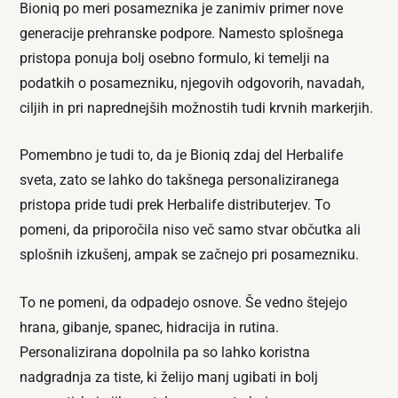
Bioniq po meri posameznika je zanimiv primer nove
generacije prehranske podpore. Namesto splošnega
pristopa ponuja bolj osebno formulo, ki temelji na
podatkih o posamezniku, njegovih odgovorih, navadah,
ciljih in pri naprednejših možnostih tudi krvnih markerjih.
Pomembno je tudi to, da je Bioniq zdaj del Herbalife
sveta, zato se lahko do takšnega personaliziranega
pristopa pride tudi prek Herbalife distributerjev. To
pomeni, da priporočila niso več samo stvar občutka ali
splošnih izkušenj, ampak se začnejo pri posamezniku.
To ne pomeni, da odpadejo osnove. Še vedno štejejo
hrana, gibanje, spanec, hidracija in rutina.
Personalizirana dopolnila pa so lahko koristna
nadgradnja za tiste, ki želijo manj ugibati in bolj