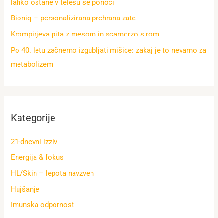
lahko ostane v telesu še ponoči
Bioniq – personalizirana prehrana zate
Krompirjeva pita z mesom in scamorzo sirom
Po 40. letu začnemo izgubljati mišice: zakaj je to nevarno za
metabolizem
Kategorije
21-dnevni izziv
Energija & fokus
HL/Skin – lepota navzven
Hujšanje
Imunska odpornost