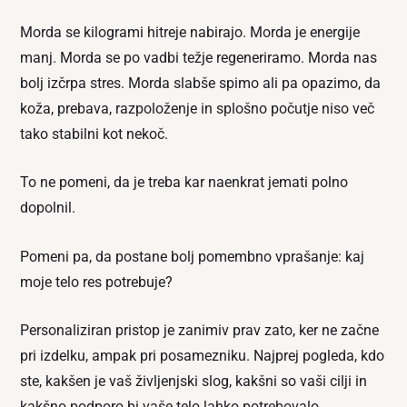
Morda se kilogrami hitreje nabirajo. Morda je energije
manj. Morda se po vadbi težje regeneriramo. Morda nas
bolj izčrpa stres. Morda slabše spimo ali pa opazimo, da
koža, prebava, razpoloženje in splošno počutje niso več
tako stabilni kot nekoč.
To ne pomeni, da je treba kar naenkrat jemati polno
dopolnil.
Pomeni pa, da postane bolj pomembno vprašanje: kaj
moje telo res potrebuje?
Personaliziran pristop je zanimiv prav zato, ker ne začne
pri izdelku, ampak pri posamezniku. Najprej pogleda, kdo
ste, kakšen je vaš življenjski slog, kakšni so vaši cilji in
kakšno podporo bi vaše telo lahko potrebovalo.