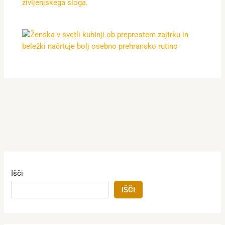
Išči
IŠČI