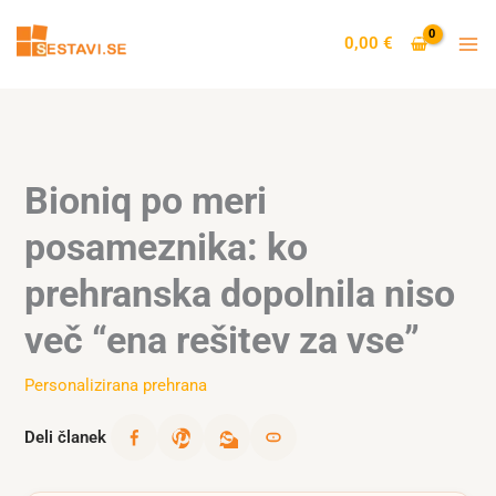
Skip
to
0,00
€
content
Bioniq po meri
posameznika: ko
prehranska dopolnila niso
več “ena rešitev za vse”
Personalizirana prehrana
Deli članek