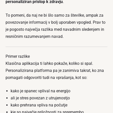
personaliziran pristop k zdravju
.
To pomeni, da naj ne bi šlo samo za številke, ampak za
povezovanje informacij v bolj uporaben vpogled. Prav to
je pogosto največja razlika med navadnim sledenjem in
resničnim razumevanjem navad.
Primer razlike
Klasična aplikacija ti lahko pokaže, koliko si spal.
Personalizirana platforma pa je zanimiva takrat, ko zna
pomagati odgovoriti tudi na vprašanja, kot so:
kako je spanec vplival na energijo
ali je stres povezan z utrujenostjo
kako prehrana vpliva na počutje
kje so največje priložnosti za spremembo