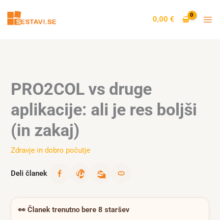
Skip
to
0,00
€
content
PRO2COL vs druge
aplikacije: ali je res boljši
(in zakaj)
Zdravje in dobro počutje
Deli članek
👀
Članek trenutno bere 8 staršev