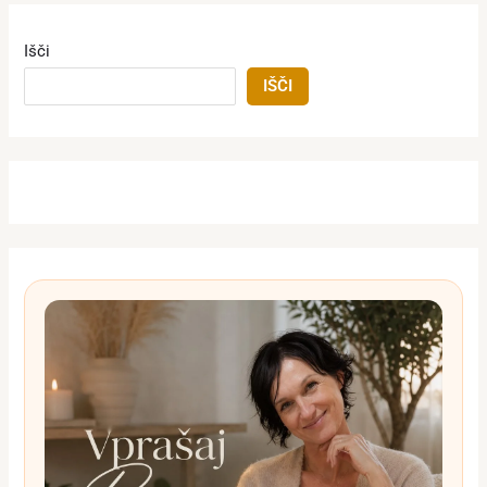
Išči
IŠČI