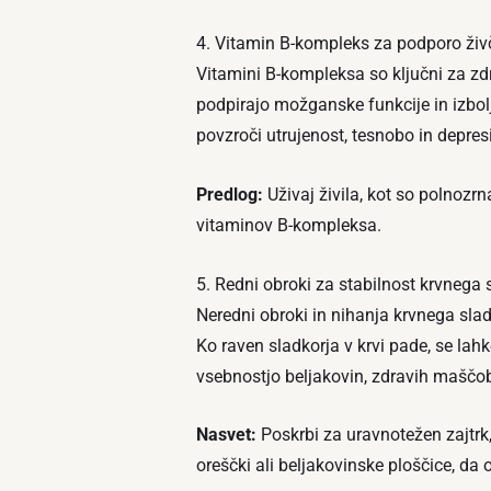
4. Vitamin B-kompleks za podporo ži
Vitamini B-kompleksa so ključni za zd
podpirajo možganske funkcije in izbol
povzroči utrujenost, tesnobo in depresi
Predlog:
Uživaj živila, kot so polnozrnat
vitaminov B-kompleksa.
5. Redni obroki za stabilnost krvnega 
Neredni obroki in nihanja krvnega sla
Ko raven sladkorja v krvi pade, se la
vsebnostjo beljakovin, zdravih maščob 
Nasvet:
Poskrbi za uravnotežen zajtrk, 
oreščki ali beljakovinske ploščice, da 