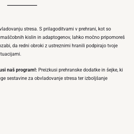
dovanju stresa. S prilagoditvami v prehrani, kot so
maščobnih kislin in adaptogenov, lahko močno pripomoreš
abi, da redni obroki z ustreznimi hranili podpirajo tvoje
ituacijami.
usi naš program!:
Preizkusi prehranske dodatke in šejke, ki
ge sestavine za obvladovanje stresa ter izboljšanje