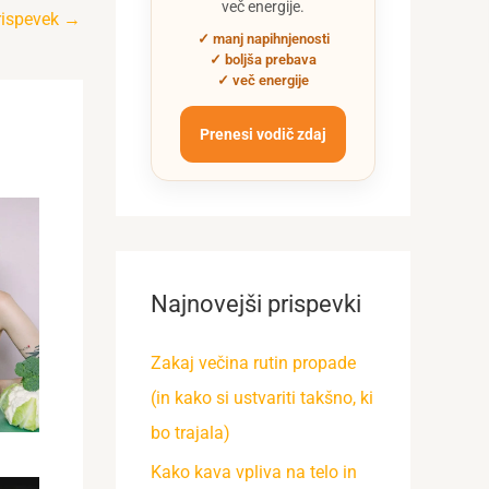
več energije.
rispevek
→
✓ manj napihnjenosti
✓ boljša prebava
✓ več energije
Prenesi vodič zdaj
Najnovejši prispevki
Zakaj večina rutin propade
(in kako si ustvariti takšno, ki
bo trajala)
Kako kava vpliva na telo in