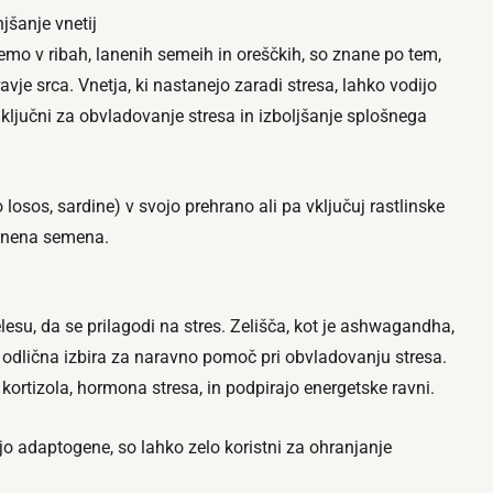
šanje vnetij
emo v ribah, lanenih semeih in oreščkih, so znane po tem,
vje srca. Vnetja, ki nastanejo zaradi stresa, lahko vodijo
ključni za obvladovanje stresa in izboljšanje splošnega
 losos, sardine) v svojo prehrano ali pa vključuj rastlinske
lanena semena.
lesu, da se prilagodi na stres. Zelišča, kot je ashwagandha,
o odlična izbira za naravno pomoč pri obvladovanju stresa.
kortizola, hormona stresa, in podpirajo energetske ravni.
jo adaptogene, so lahko zelo koristni za ohranjanje