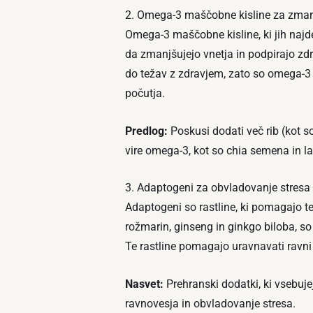
2. Omega-3 maščobne kisline za zmanj
Omega-3 maščobne kisline, ki jih najd
da zmanjšujejo vnetja in podpirajo zdra
do težav z zdravjem, zato so omega-3 
počutja.
Predlog:
Poskusi dodati več rib (kot so
vire omega-3, kot so chia semena in 
3. Adaptogeni za obvladovanje stresa
Adaptogeni so rastline, ki pomagajo te
rožmarin, ginseng in ginkgo biloba, s
Te rastline pomagajo uravnavati ravni 
Nasvet:
Prehranski dodatki, ki vsebuje
ravnovesja in obvladovanje stresa.