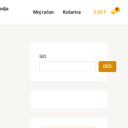
odja
Moj račun
Košarica
0,00
€
Išči
IŠČI