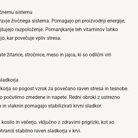
včnemu sistemu
ravje živčnega sistema. Pomagajo pri proizvodnji energije,
jšujejo razpoloženje. Pomanjkanje teh vitaminov lahko
jo, kar povečuje vpliv stresa.
e žitarice, stročnice, meso in jajca, ki so odlični viri
sladkorja
dkorja so pogost vzrok za povečano raven stresa in tesnobe.
hko počutimo zmedene in napete. Redni obroki z ustrezno
in vlaknin pomagajo stabilizirati krvni sladkor.
kosilo in večerjo, vključno z zdravimi prigrizki, kot so
ohraniš stabilno raven sladkorja v krvi.