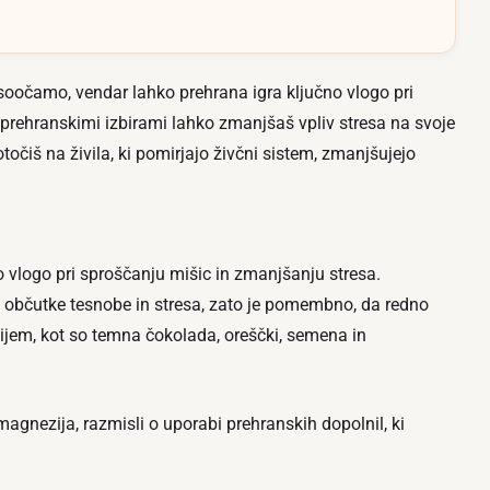
 soočamo, vendar lahko prehrana igra ključno vlogo pri
prehranskimi izbirami lahko zmanjšaš vpliv stresa na svoje
očiš na živila, ki pomirjajo živčni sistem, zmanjšujejo
 vlogo pri sproščanju mišic in zmanjšanju stresa.
občutke tesnobe in stresa, zato je pomembno, da redno
ijem, kot so temna čokolada, oreščki, semena in
magnezija, razmisli o uporabi prehranskih dopolnil, ki