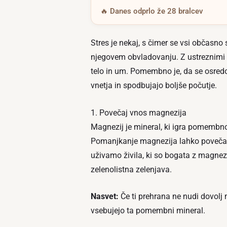
🔥 Danes odprlo že 28 bralcev
Stres je nekaj, s čimer se vsi občasno
njegovem obvladovanju. Z ustreznimi 
telo in um. Pomembno je, da se osredot
vnetja in spodbujajo boljše počutje.
1. Povečaj vnos magnezija
Magnezij je mineral, ki igra pomembno
Pomanjkanje magnezija lahko poveča 
uživamo živila, ki so bogata z magnez
zelenolistna zelenjava.
Nasvet:
Če ti prehrana ne nudi dovolj 
vsebujejo ta pomembni mineral.