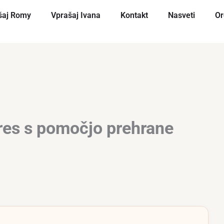
šaj Romy
Vprašaj Ivana
Kontakt
Nasveti
Or
res s pomočjo prehrane