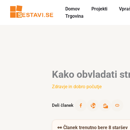
Skip
Domov
Projekti
Vpra
to
Trgovina
content
Kako obvladati st
Zdravje in dobro počutje
Deli članek
👀
Članek trenutno bere 8 staršev