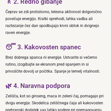
🚶 2. Redno gibanje
Čeprav se zdi protislovno, telesna aktivnost dolgoročno
povečuje energijo. Kratki sprehodi, lahka vadba ali
raztezanje čez dan spodbujajo krvni obtok in dvignejo
raven energije.
😴 3. Kakovosten spanec
Brez dobrega spanca ni energije. Ustvarite si večerno
rutino, izogibajte se ekranom pred spanjem in si
privoščite dovolj ur počitka. Spanje je temelj vitalnosti.
🌿 4. Naravna podpora
Zelišča, kot so ginseng, maca in zeleni čaj, pomagajo pri
dvigu energije. Skodelica zeliščnega čaja ali kakovosten
prehranski dodatek vas lahko podpre pri premagovanju