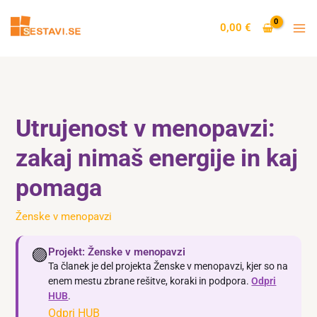
Skip
to
0,00
€
content
Utrujenost v menopavzi:
zakaj nimaš energije in kaj
pomaga
Ženske v menopavzi
🟣
Projekt: Ženske v menopavzi
Ta članek je del projekta Ženske v menopavzi, kjer so na
enem mestu zbrane rešitve, koraki in podpora.
Odpri
HUB
.
Odpri HUB