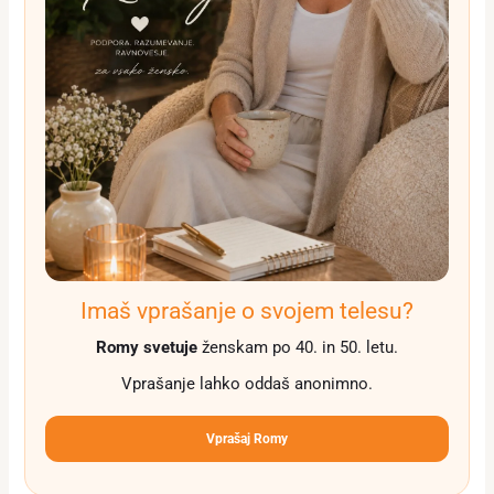
Imaš vprašanje o svojem telesu?
Romy svetuje
ženskam po 40. in 50. letu.
Vprašanje lahko oddaš anonimno.
Vprašaj Romy