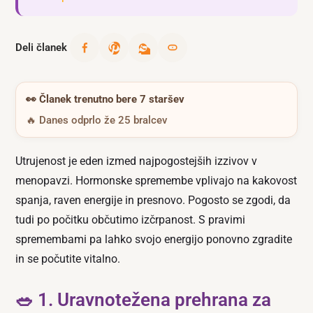
Deli članek
👀
Članek trenutno bere 7 staršev
🔥 Danes odprlo že 25 bralcev
Utrujenost je eden izmed najpogostejših izzivov v
menopavzi. Hormonske spremembe vplivajo na kakovost
spanja, raven energije in presnovo. Pogosto se zgodi, da
tudi po počitku občutimo izčrpanost. S pravimi
spremembami pa lahko svojo energijo ponovno zgradite
in se počutite vitalno.
🥗 1. Uravnotežena prehrana za