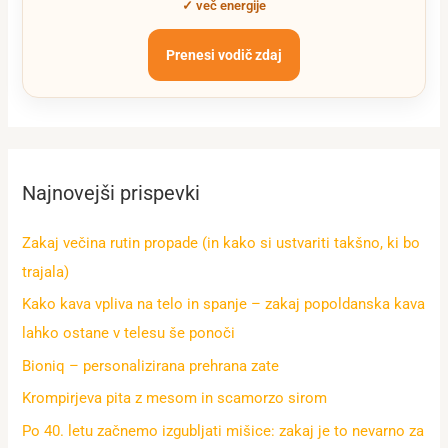
✓ več energije
Prenesi vodič zdaj
Najnovejši prispevki
Zakaj večina rutin propade (in kako si ustvariti takšno, ki bo
trajala)
Kako kava vpliva na telo in spanje – zakaj popoldanska kava
lahko ostane v telesu še ponoči
Bioniq – personalizirana prehrana zate
Krompirjeva pita z mesom in scamorzo sirom
Po 40. letu začnemo izgubljati mišice: zakaj je to nevarno za