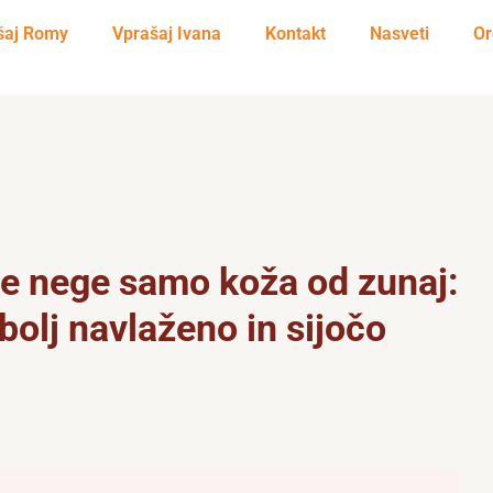
šaj Romy
Vprašaj Ivana
Kontakt
Nasveti
Or
je nege samo koža od zunaj:
 bolj navlaženo in sijočo