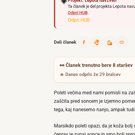
💗
Projekt: Lepota navzven
Ta članek je del projekta Lepota nav
Odpri HUB
.
Odpri HUB
Deli članek
👀
Članek trenutno bere 8 staršev
🔥 Danes odprlo že 29 bralcev
Poleti večina med nami pomisli na zašč
zaščita pred soncem je izjemno pome
tega, kaj nanesemo nanjo, ampak tudi 
Marsikdo poleti opazi, da je koža bolj 
čeprav je zunaj sonce in smo bolj spro