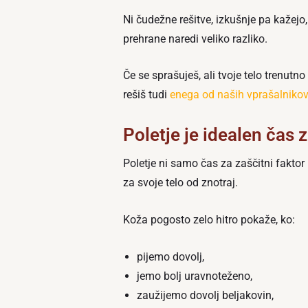
Ni čudežne rešitve, izkušnje pa kažej
prehrane naredi veliko razliko.
Če se sprašuješ, ali tvoje telo trenutn
rešiš tudi
enega od naših vprašalnikov 
Poletje je idealen čas
Poletje ni samo čas za zaščitni faktor 
za svoje telo od znotraj.
Koža pogosto zelo hitro pokaže, ko:
pijemo dovolj,
jemo bolj uravnoteženo,
zaužijemo dovolj beljakovin,