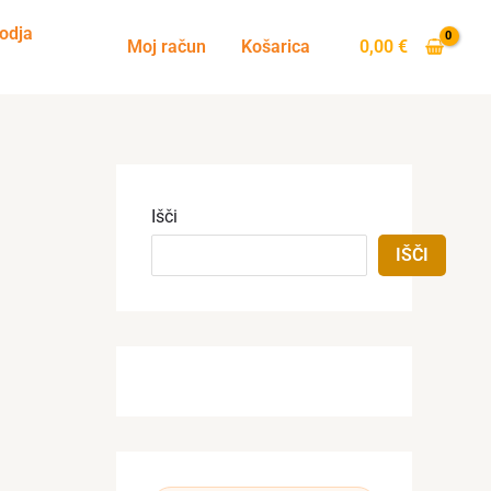
odja
Moj račun
Košarica
0,00
€
Išči
IŠČI