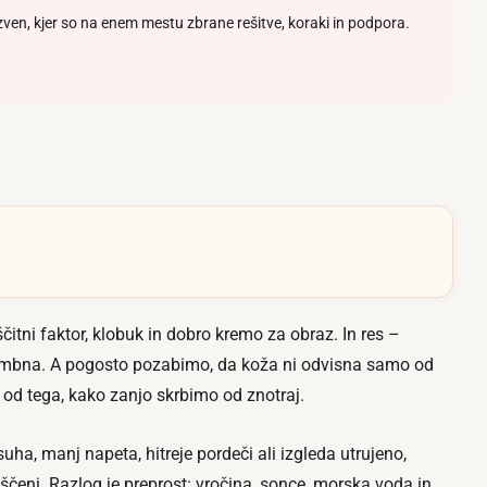
zven, kjer so na enem mestu zbrane rešitve, koraki in podpora.
itni faktor, klobuk in dobro kremo za obraz. In res –
mbna. A pogosto pozabimo, da koža ni odvisna samo od
od tega, kako zanjo skrbimo od znotraj.
suha, manj napeta, hitreje pordeči ali izgleda utrujeno,
ščeni. Razlog je preprost: vročina, sonce, morska voda in