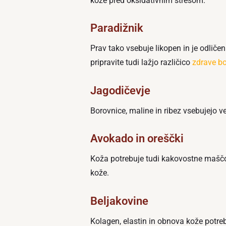
kože pred oksidativnim stresom.
Paradižnik
Prav tako vsebuje likopen in je odliče
pripravite tudi lažjo različico
zdrave b
Jagodičevje
Borovnice, maline in ribez vsebujejo v
Avokado in oreščki
Koža potrebuje tudi kakovostne maščo
kože.
Beljakovine
Kolagen, elastin in obnova kože potrebu