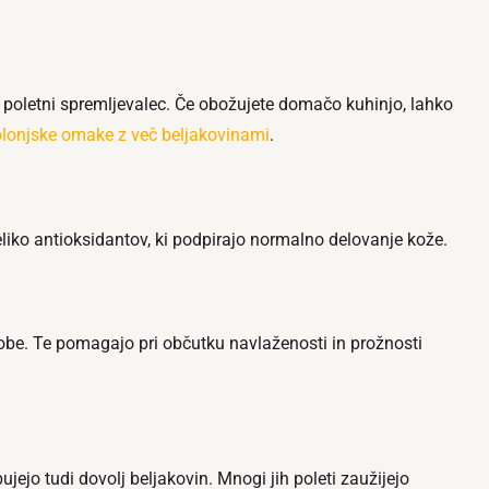
n poletni spremljevalec. Če obožujete domačo kuhinjo, lahko
olonjske omake z več beljakovinami
.
eliko antioksidantov, ki podpirajo normalno delovanje kože.
be. Te pomagajo pri občutku navlaženosti in prožnosti
jejo tudi dovolj beljakovin. Mnogi jih poleti zaužijejo