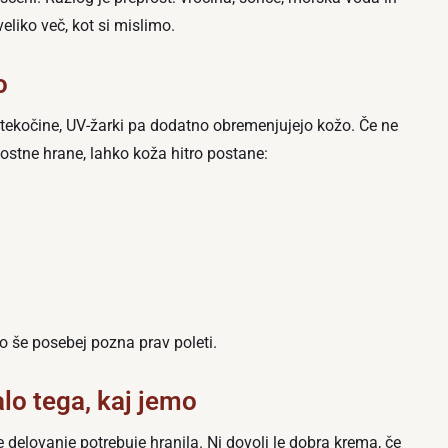
liko več, kot si mislimo.
o
eč tekočine, UV-žarki pa dodatno obremenjujejo kožo. Če ne
ostne hrane, lahko koža hitro postane:
to še posebej pozna prav poleti.
lo tega, kaj jemo
e delovanje potrebuje hranila. Ni dovolj le dobra krema, če