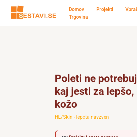
Skip
Domov
Projekti
Vpra
to
Trgovina
content
Poleti ne potrebu
kaj jesti za lepšo,
kožo
HL/Skin - lepota navzven