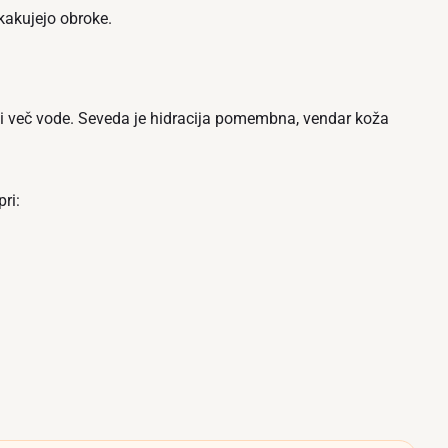
skakujejo obroke.
piti več vode. Seveda je hidracija pomembna, vendar koža
ri: