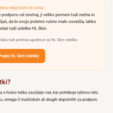
etna nega kože od zunaj
 podporo od znotraj, ji veliko pomeni tudi nežna in
jaš, da bi svojo poletno rutino malo osvežila, lahko
daš tudi izdelke HL Skin.
ičaka tudi poletna ugodnost za HL Skin izdelke.
Poglej HL Skin izdelke
tki?
da s hrano težko zaužijejo vse, kar potrebuje njihovo telo.
u, omega-3 maščobah ali drugih dopolnilih za podporo