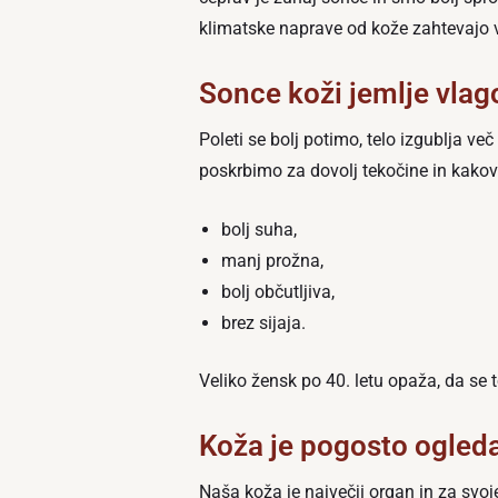
klimatske naprave od kože zahtevajo ve
Sonce koži jemlje vlag
Poleti se bolj potimo, telo izgublja v
poskrbimo za dovolj tekočine in kakov
bolj suha,
manj prožna,
bolj občutljiva,
brez sijaja.
Veliko žensk po 40. letu opaža, da se 
Koža je pogosto ogleda
Naša koža je največji organ in za svoj