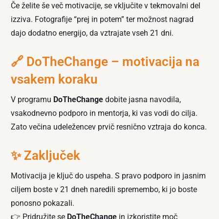
Če želite še več motivacije, se vključite v tekmovalni del
izziva. Fotografije “prej in potem” ter možnost nagrad
dajo dodatno energijo, da vztrajate vseh 21 dni.
🔗 DoTheChange – motivacija na
vsakem koraku
V programu
DoTheChange
dobite jasna navodila,
vsakodnevno podporo in mentorja, ki vas vodi do cilja.
Zato večina udeležencev prvič resnično vztraja do konca.
✨ Zaključek
Motivacija je ključ do uspeha. S pravo podporo in jasnim
ciljem boste v 21 dneh naredili spremembo, ki jo boste
ponosno pokazali.
👉 Pridružite se
DoTheChange
in izkoristite moč