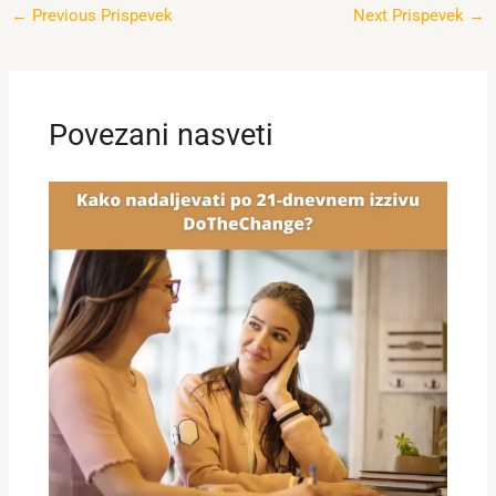
←
Previous Prispevek
Next Prispevek
→
Povezani nasveti