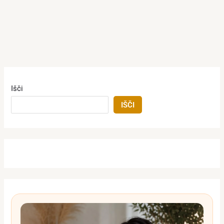
Išči
IŠČI