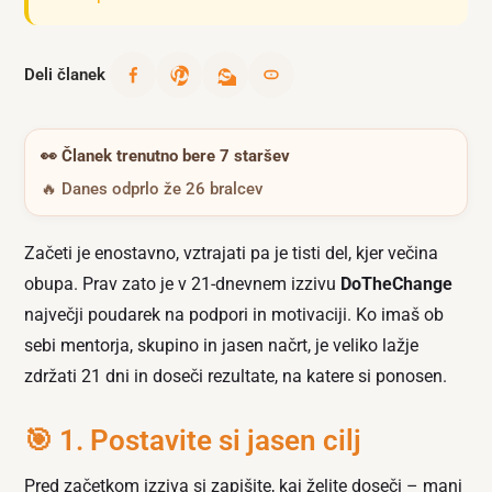
Deli članek
👀
Članek trenutno bere 7 staršev
🔥 Danes odprlo že 26 bralcev
Začeti je enostavno, vztrajati pa je tisti del, kjer večina
obupa. Prav zato je v 21-dnevnem izzivu
DoTheChange
največji poudarek na podpori in motivaciji. Ko imaš ob
sebi mentorja, skupino in jasen načrt, je veliko lažje
zdržati 21 dni in doseči rezultate, na katere si ponosen.
🎯 1. Postavite si jasen cilj
Pred začetkom izziva si zapišite, kaj želite doseči – manj