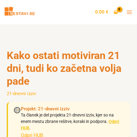
Skip
to
0,00
€
content
Kako ostati motiviran 21
dni, tudi ko začetna volja
pade
21-dnevni izziv
🟡
Projekt: 21-dnevni izziv
Ta članek je del projekta 21-dnevni izziv, kjer so na
enem mestu zbrane rešitve, koraki in podpora.
Odpri
HUB
.
Odpri HUB