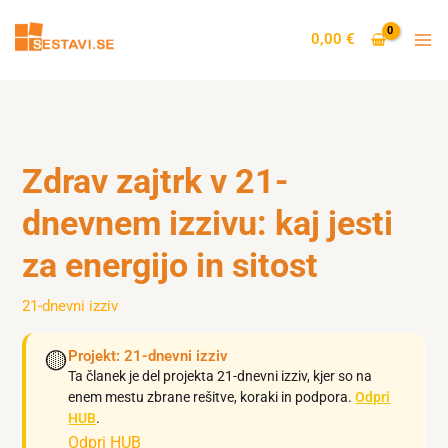
Skip
to
0,00
€
content
Zdrav zajtrk v 21-
dnevnem izzivu: kaj jesti
za energijo in sitost
21-dnevni izziv
🟡
Projekt: 21-dnevni izziv
Ta članek je del projekta 21-dnevni izziv, kjer so na
enem mestu zbrane rešitve, koraki in podpora.
Odpri
HUB
.
Odpri HUB