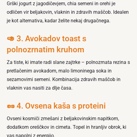
Grški jogurt z jagodičevjem, chia semeni in orehi je
odličen vir beljakovin, vlaknin in zdravih maščob. Idealen
je kot alternativa, kadar želite nekaj drugačnega.
🥑 3. Avokadov toast s
polnozrnatim kruhom
Za tiste, ki imate radi slane zajtrke – polnozrnata rezina s
pretlačenim avokadom, malo limoninega soka in
sezamovimi semeni. Kombinacija zdravih maščob in
vlaknin vas nasiti za dlje časa.
🥜 4. Ovsena kaša s proteini
Ovseni kosmiči zmešani z beljakovinskim napitkom,
dodatkom oreščkov in cimeta. Topel in hranljiv obrok, ki
vas napolni z energijo.