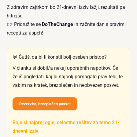
Z zdravim zajtrkom bo 21-dnevni izziv lažji, rezultati pa
hitrejši.
👉 Pridružite se
DoTheChange
in začnite dan s pravimi
recepti za uspeh!
💬 Čutiš, da bi ti koristil bolj oseben pristop?
V članku si dobil/a nekaj uporabnih napotkov. Če
želiš pogledati, kaj bi najbolj pomagalo prav tebi, te
vabim na kratek, brezplačen in neobvezen posvet.
Rezerviraj brezplačen posvet
Raje si najprej oglej celostno rešitev za temo
21-
dnevni izziv
→