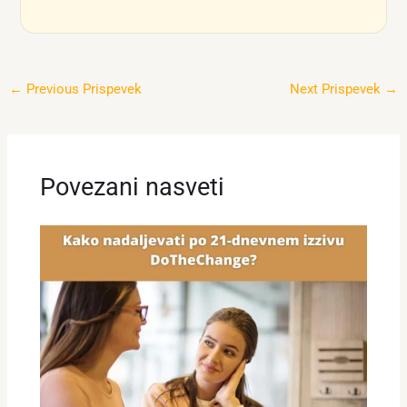
←
Previous Prispevek
Next Prispevek
→
Povezani nasveti