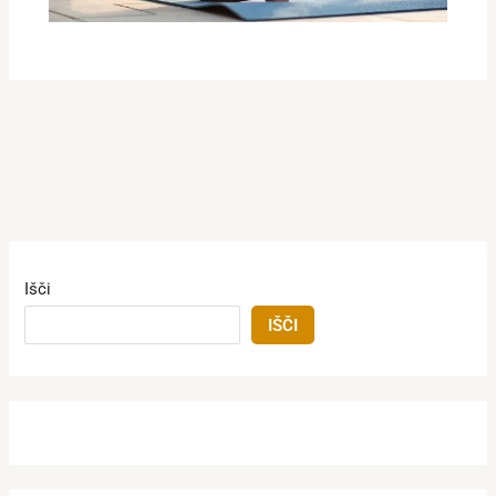
Išči
IŠČI