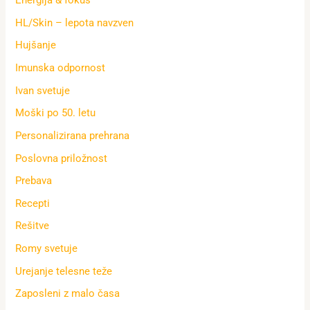
Energija & fokus
HL/Skin – lepota navzven
Hujšanje
Imunska odpornost
Ivan svetuje
Moški po 50. letu
Personalizirana prehrana
Poslovna priložnost
Prebava
Recepti
Rešitve
Romy svetuje
Urejanje telesne teže
Zaposleni z malo časa