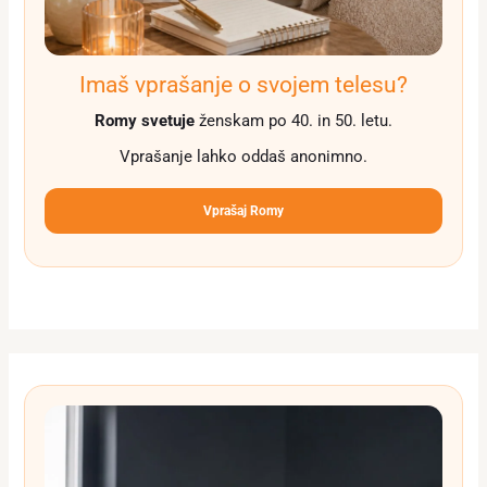
Imaš vprašanje o svojem telesu?
Romy svetuje
ženskam po 40. in 50. letu.
Vprašanje lahko oddaš anonimno.
Vprašaj Romy