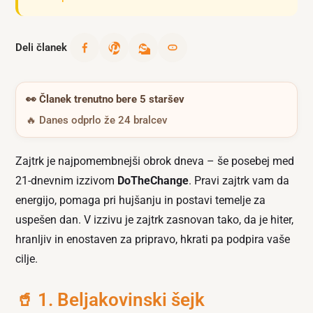
Deli članek
👀
Članek trenutno bere 5 staršev
🔥 Danes odprlo že 24 bralcev
Zajtrk je najpomembnejši obrok dneva – še posebej med
21-dnevnim izzivom
DoTheChange
. Pravi zajtrk vam da
energijo, pomaga pri hujšanju in postavi temelje za
uspešen dan. V izzivu je zajtrk zasnovan tako, da je hiter,
hranljiv in enostaven za pripravo, hkrati pa podpira vaše
cilje.
🥤 1. Beljakovinski šejk