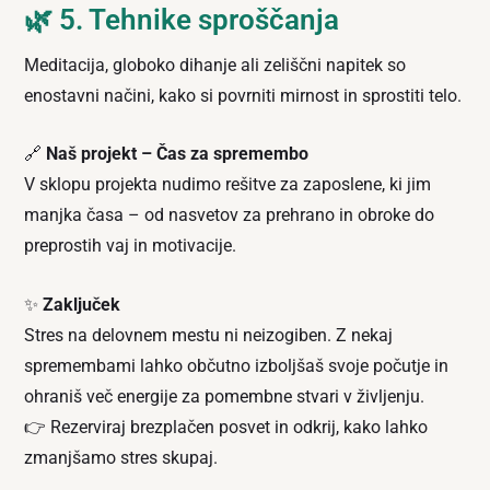
🌿 5. Tehnike sproščanja
Meditacija, globoko dihanje ali zeliščni napitek so
enostavni načini, kako si povrniti mirnost in sprostiti telo.
🔗
Naš projekt – Čas za spremembo
V sklopu projekta nudimo rešitve za zaposlene, ki jim
manjka časa – od nasvetov za prehrano in obroke do
preprostih vaj in motivacije.
✨
Zaključek
Stres na delovnem mestu ni neizogiben. Z nekaj
spremembami lahko občutno izboljšaš svoje počutje in
ohraniš več energije za pomembne stvari v življenju.
👉 Rezerviraj brezplačen posvet in odkrij, kako lahko
zmanjšamo stres skupaj.