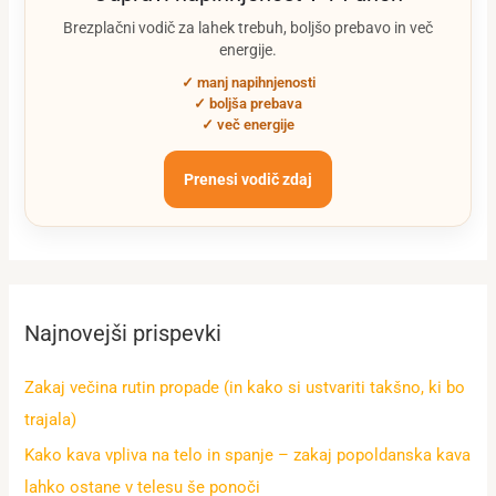
Brezplačni vodič za lahek trebuh, boljšo prebavo in več
energije.
✓ manj napihnjenosti
✓ boljša prebava
✓ več energije
Prenesi vodič zdaj
Najnovejši prispevki
Zakaj večina rutin propade (in kako si ustvariti takšno, ki bo
trajala)
Kako kava vpliva na telo in spanje – zakaj popoldanska kava
lahko ostane v telesu še ponoči