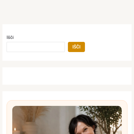
Išči
IŠČI