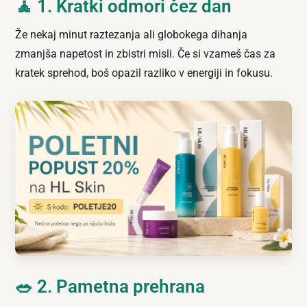
🧘 1. Kratki odmori čez dan
Že nekaj minut raztezanja ali globokega dihanja
zmanjša napetost in zbistri misli. Če si vzameš čas za
kratek sprehod, boš opazil razliko v energiji in fokusu.
🥗 2. Pametna prehrana