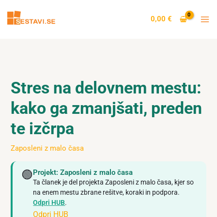
Skip
to
0,00
€
content
Stres na delovnem mestu:
kako ga zmanjšati, preden
te izčrpa
Zaposleni z malo časa
🟢
Projekt: Zaposleni z malo časa
Ta članek je del projekta Zaposleni z malo časa, kjer so
na enem mestu zbrane rešitve, koraki in podpora.
Odpri HUB
.
Odpri HUB