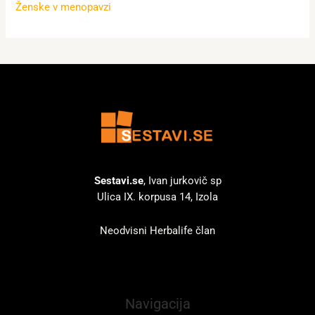
Ženske v menopavzi
Sestavi.se
, Ivan jurkovič sp
Ulica IX. korpusa 14, Izola
Neodvisni Herbalife član
Navigacija