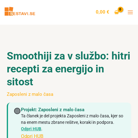
Skip
to
0,00
€
content
Smoothiji za v službo: hitri
recepti za energijo in
sitost
Zaposleni z malo časa
🟢
Projekt: Zaposleni z malo časa
Ta članek je del projekta Zaposleni z malo časa, kjer so
na enem mestu zbrane rešitve, koraki in podpora.
Odpri HUB
.
Odpri HUB