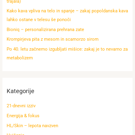
trajala)
Kako kava vpliva na telo in spanje – zakaj popoldanska kava
lahko ostane v telesu še ponoči
Bioniq – personalizirana prehrana zate
Krompirjeva pita z mesom in scamorzo sirom
Po 40. letu začnemo izgubljati mišice: zakaj je to nevarno za
metabolizem
Kategorije
21-dnevni izziv
Energija & fokus
HL/Skin – lepota navzven