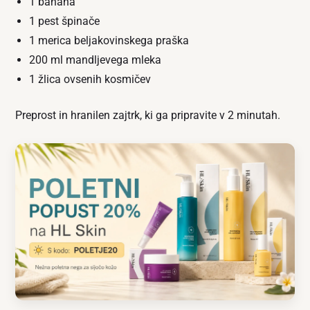
1 banana
1 pest špinače
1 merica beljakovinskega praška
200 ml mandljevega mleka
1 žlica ovsenih kosmičev
Preprost in hranilen zajtrk, ki ga pripravite v 2 minutah.