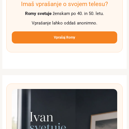
Imaš vprašanje o svojem telesu?
Romy svetuje
ženskam po 40. in 50. letu.
Vprašanje lahko oddaš anonimno.
Vprašaj Romy