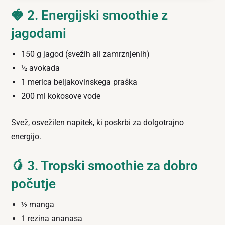
🍓 2. Energijski smoothie z
jagodami
150 g jagod (svežih ali zamrznjenih)
½ avokada
1 merica beljakovinskega praška
200 ml kokosove vode
Svež, osvežilen napitek, ki poskrbi za dolgotrajno
energijo.
🥭 3. Tropski smoothie za dobro
počutje
½ manga
1 rezina ananasa