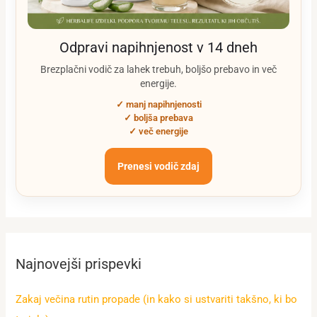
Odpravi napihnjenost v 14 dneh
Brezplačni vodič za lahek trebuh, boljšo prebavo in več
energije.
✓ manj napihnjenosti
✓ boljša prebava
✓ več energije
Prenesi vodič zdaj
Najnovejši prispevki
Zakaj večina rutin propade (in kako si ustvariti takšno, ki bo