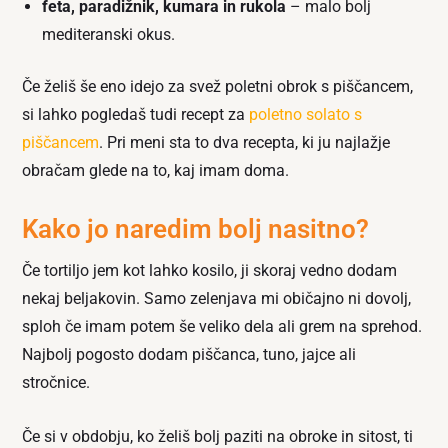
feta, paradižnik, kumara in rukola
– malo bolj
mediteranski okus.
Če želiš še eno idejo za svež poletni obrok s piščancem,
si lahko pogledaš tudi recept za
poletno solato s
piščancem
. Pri meni sta to dva recepta, ki ju najlažje
obračam glede na to, kaj imam doma.
Kako jo naredim bolj nasitno?
Če tortiljo jem kot lahko kosilo, ji skoraj vedno dodam
nekaj beljakovin. Samo zelenjava mi običajno ni dovolj,
sploh če imam potem še veliko dela ali grem na sprehod.
Najbolj pogosto dodam piščanca, tuno, jajce ali
stročnice.
Če si v obdobju, ko želiš bolj paziti na obroke in sitost, ti