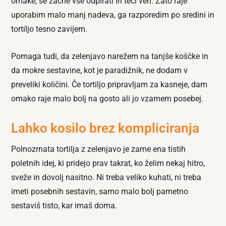
omake, se začne vse odpirati in teči ven. Zato raje
uporabim malo manj nadeva, ga razporedim po sredini in
tortiljo tesno zavijem.
Pomaga tudi, da zelenjavo narežem na tanjše koščke in
da mokre sestavine, kot je paradižnik, ne dodam v
preveliki količini. Če tortiljo pripravljam za kasneje, dam
omako raje malo bolj na gosto ali jo vzamem posebej.
Lahko kosilo brez kompliciranja
Polnozrnata tortilja z zelenjavo je zame ena tistih
poletnih idej, ki pridejo prav takrat, ko želim nekaj hitro,
sveže in dovolj nasitno. Ni treba veliko kuhati, ni treba
imeti posebnih sestavin, samo malo bolj pametno
sestaviš tisto, kar imaš doma.