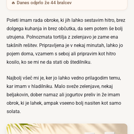
🔥 Danes odprlo že 44 bralcev
Poleti imam rada obroke, ki jih lahko sestavim hitro, brez
dolgega kuhanja in brez občutka, da sem potem še bolj
utrujena. Polnozrnata tortilja z zelenjavo je zame ena
takšnih rešitev. Pripravljena je v nekaj minutah, lahko jo
pojem doma, vzamem s seboj ali pripravim kot hitro
kosilo, ko se mi ne da stati ob štedilniku.
Najbolj všeč mi je, ker jo lahko vedno prilagodim temu,
kar imam v hladilniku. Malo sveže zelenjave, nekaj
beljakovin, dober namaz ali jogurtov preliv in že imam
obrok, ki je lahek, ampak vseeno bolj nasiten kot samo
solata.