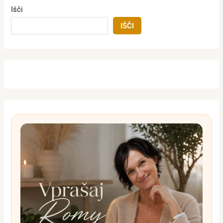
Išči
IŠČI