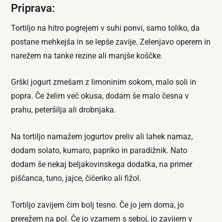
Priprava:
Tortiljo na hitro pogrejem v suhi ponvi, samo toliko, da
postane mehkejša in se lepše zavije. Zelenjavo operem in
narežem na tanke rezine ali manjše koščke.
Grški jogurt zmešam z limoninim sokom, malo soli in
popra. Če želim več okusa, dodam še malo česna v
prahu, peteršilja ali drobnjaka.
Na tortiljo namažem jogurtov preliv ali lahek namaz,
dodam solato, kumaro, papriko in paradižnik. Nato
dodam še nekaj beljakovinskega dodatka, na primer
piščanca, tuno, jajce, čičeriko ali fižol.
Tortiljo zavijem čim bolj tesno. Če jo jem doma, jo
prerežem na pol. Če jo vzamem s seboj, jo zavijem v