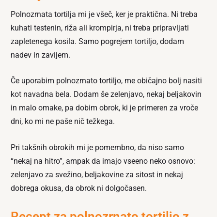
Polnozrnata tortilja mi je všeč, ker je praktična. Ni treba
kuhati testenin, riža ali krompirja, ni treba pripravljati
zapletenega kosila. Samo pogrejem tortiljo, dodam
nadev in zavijem.
Če uporabim polnozrnato tortiljo, me običajno bolj nasiti
kot navadna bela. Dodam še zelenjavo, nekaj beljakovin
in malo omake, pa dobim obrok, ki je primeren za vroče
dni, ko mi ne paše nič težkega.
Pri takšnih obrokih mi je pomembno, da niso samo
“nekaj na hitro”, ampak da imajo vseeno neko osnovo:
zelenjavo za svežino, beljakovine za sitost in nekaj
dobrega okusa, da obrok ni dolgočasen.
Recept za polnozrnato tortiljo z