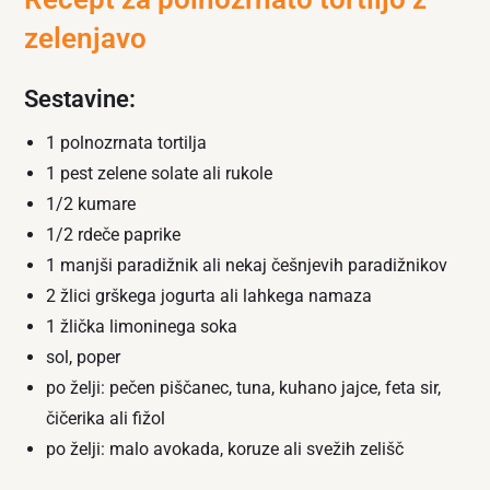
zelenjavo
Sestavine:
1 polnozrnata tortilja
1 pest zelene solate ali rukole
1/2 kumare
1/2 rdeče paprike
1 manjši paradižnik ali nekaj češnjevih paradižnikov
2 žlici grškega jogurta ali lahkega namaza
1 žlička limoninega soka
sol, poper
po želji: pečen piščanec, tuna, kuhano jajce, feta sir,
čičerika ali fižol
po želji: malo avokada, koruze ali svežih zelišč