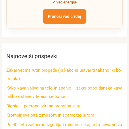
✓ več energije
Prenesi vodič zdaj
Najnovejši prispevki
Zakaj večina rutin propade (in kako si ustvariti takšno, ki bo
trajala)
Kako kava vpliva na telo in spanje – zakaj popoldanska kava
lahko ostane v telesu še ponoči
Bioniq – personalizirana prehrana zate
Krompirjeva pita z mesom in scamorzo sirom
Po 40. letu začnemo izgubljati mišice: zakaj je to nevarno za