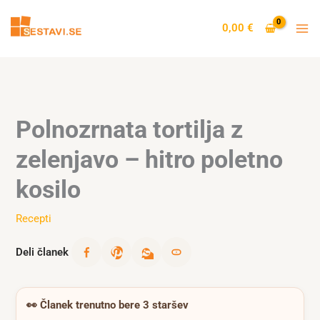
Skip
to
0,00
€
content
Polnozrnata tortilja z
zelenjavo – hitro poletno
kosilo
Recepti
Deli članek
👀
Članek trenutno bere 3 staršev