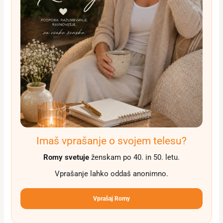
Imaš vprašanje o svojem telesu?
Romy svetuje
ženskam po 40. in 50. letu.
Vprašanje lahko oddaš anonimno.
Vprašaj Romy