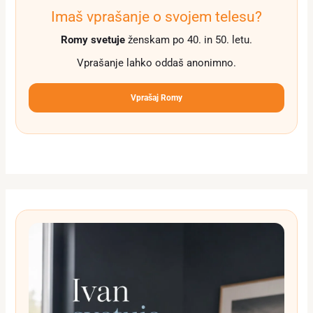
Imaš vprašanje o svojem telesu?
Romy svetuje
ženskam po 40. in 50. letu.
Vprašanje lahko oddaš anonimno.
Vprašaj Romy