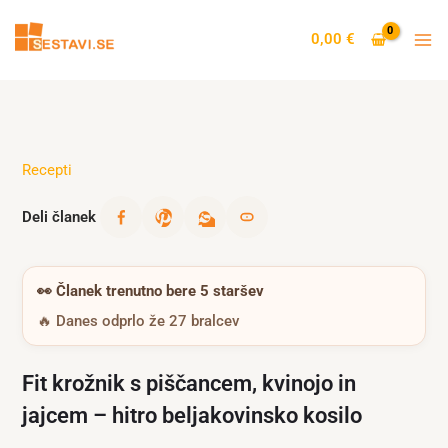
Skip
to
0,00
€
content
Recepti
Deli članek
👀
Članek trenutno bere 5 staršev
🔥 Danes odprlo že 27 bralcev
Fit krožnik s piščancem, kvinojo in
jajcem – hitro beljakovinsko kosilo