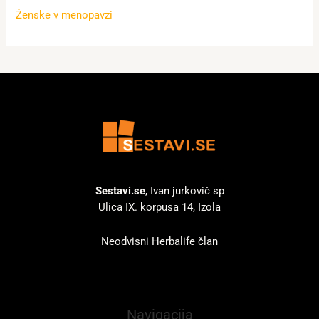
Ženske v menopavzi
Sestavi.se
, Ivan jurkovič sp
Ulica IX. korpusa 14, Izola
Neodvisni Herbalife član
Navigacija