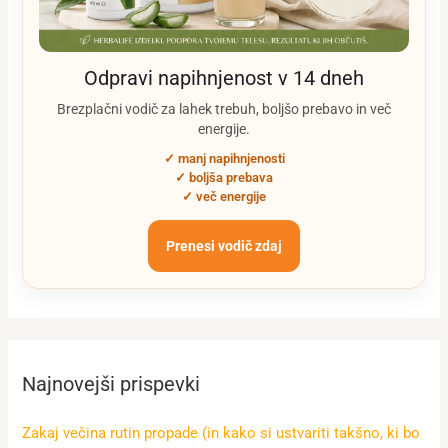
Odpravi napihnjenost v 14 dneh
Brezplačni vodič za lahek trebuh, boljšo prebavo in več
energije.
✓ manj napihnjenosti
✓ boljša prebava
✓ več energije
Prenesi vodič zdaj
Najnovejši prispevki
Zakaj večina rutin propade (in kako si ustvariti takšno, ki bo