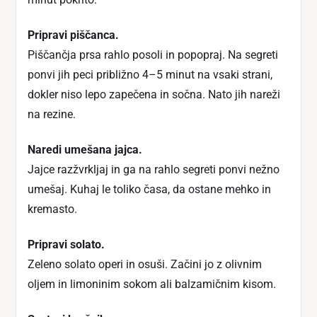
Pripravi piščanca.
Piščančja prsa rahlo posoli in popopraj. Na segreti
ponvi jih peci približno 4–5 minut na vsaki strani,
dokler niso lepo zapečena in sočna. Nato jih nareži
na rezine.
Naredi umešana jajca.
Jajce razžvrkljaj in ga na rahlo segreti ponvi nežno
umešaj. Kuhaj le toliko časa, da ostane mehko in
kremasto.
Pripravi solato.
Zeleno solato operi in osuši. Začini jo z olivnim
oljem in limoninim sokom ali balzamičnim kisom.