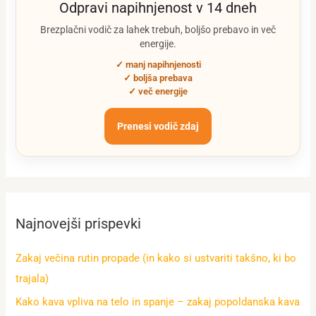
Odpravi napihnjenost v 14 dneh
Brezplačni vodič za lahek trebuh, boljšo prebavo in več
energije.
✓ manj napihnjenosti
✓ boljša prebava
✓ več energije
Prenesi vodič zdaj
Najnovejši prispevki
Zakaj večina rutin propade (in kako si ustvariti takšno, ki bo
trajala)
Kako kava vpliva na telo in spanje – zakaj popoldanska kava