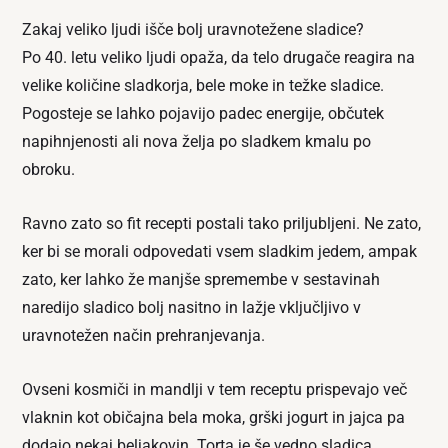
Zakaj veliko ljudi išče bolj uravnotežene sladice?
Po 40. letu veliko ljudi opaža, da telo drugače reagira na
velike količine sladkorja, bele moke in težke sladice.
Pogosteje se lahko pojavijo padec energije, občutek
napihnjenosti ali nova želja po sladkem kmalu po
obroku.
Ravno zato so fit recepti postali tako priljubljeni. Ne zato,
ker bi se morali odpovedati vsem sladkim jedem, ampak
zato, ker lahko že manjše spremembe v sestavinah
naredijo sladico bolj nasitno in lažje vključljivo v
uravnotežen način prehranjevanja.
Ovseni kosmiči in mandlji v tem receptu prispevajo več
vlaknin kot običajna bela moka, grški jogurt in jajca pa
dodajo nekaj beljakovin. Torta je še vedno sladica,