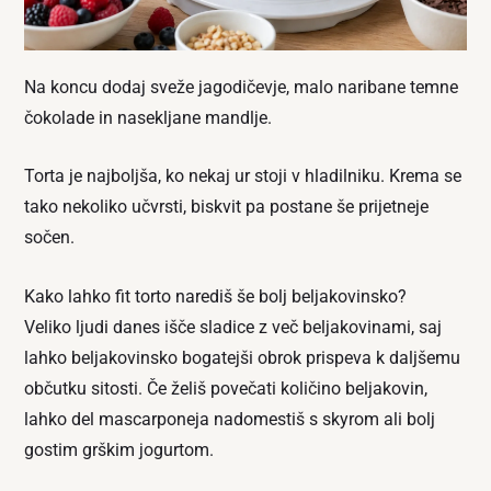
Na koncu dodaj sveže jagodičevje, malo naribane temne
čokolade in nasekljane mandlje.
Torta je najboljša, ko nekaj ur stoji v hladilniku. Krema se
tako nekoliko učvrsti, biskvit pa postane še prijetneje
sočen.
Kako lahko fit torto narediš še bolj beljakovinsko?
Veliko ljudi danes išče sladice z več beljakovinami, saj
lahko beljakovinsko bogatejši obrok prispeva k daljšemu
občutku sitosti. Če želiš povečati količino beljakovin,
lahko del mascarponeja nadomestiš s skyrom ali bolj
gostim grškim jogurtom.