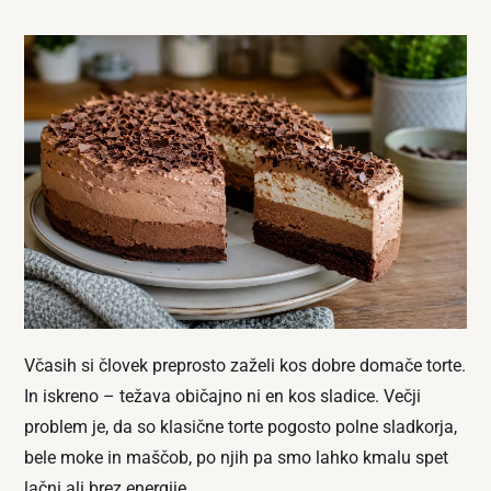
Včasih si človek preprosto zaželi kos dobre domače torte.
In iskreno – težava običajno ni en kos sladice. Večji
problem je, da so klasične torte pogosto polne sladkorja,
bele moke in maščob, po njih pa smo lahko kmalu spet
lačni ali brez energije.