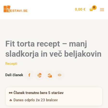
Skip
to
0,00
€
content
Fit torta recept – manj
sladkorja in več beljakovin
Recepti
Deli članek
👀
Članek trenutno bere 5 staršev
🔥 Danes odprlo že 23 bralcev