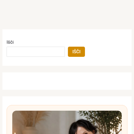
Išči
IŠČI