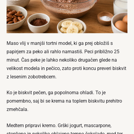
Maso vlij v manjši tortni model, ki ga prej obložiš s
papirjem za peko ali rahlo namastiš. Peci približno 25
minut. Čas peke je lahko nekoliko drugačen glede na
velikost modela in pečico, zato proti koncu preveri biskvit
z lesenim zobotrebcem.
Ko je biskvit pečen, ga popolnoma ohladi. To je
pomembno, saj bi se krema na toplem biskvitu prehitro
zmehčala.
Medtem pripravi kremo. Grški jogurt, mascarpone,
stopljeno in nekoliko ohlajeno temno čokolado, med ter