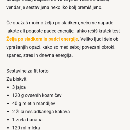
vendar je sestavljena nekoliko bolj premišljeno.
Če opažaš močno željo po sladkem, večerne napade
lakote ali pogoste padce energije, lahko rešiš kratek test
Želja po sladkem in padci energije
. Veliko ljudi šele ob
vprašanjih opazi, kako so med seboj povezani obroki,
spanec, stres in dnevna energija.
Sestavine za fit torto
Za biskvit:
3 jajca
120 g ovsenih kosmičev
40 g mletih mandljev
2 žlici nesladkanega kakava
1 zrela banana
120 ml mleka