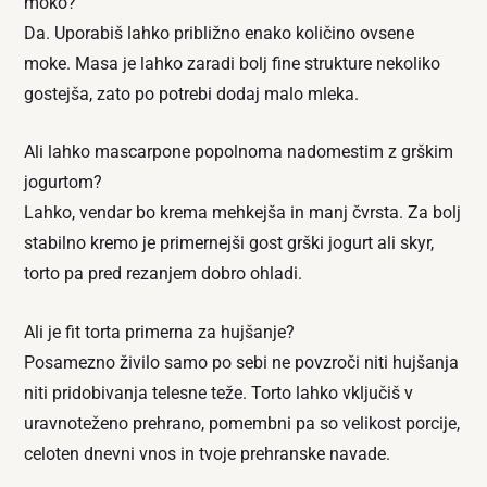
moko?
Da. Uporabiš lahko približno enako količino ovsene
moke. Masa je lahko zaradi bolj fine strukture nekoliko
gostejša, zato po potrebi dodaj malo mleka.
Ali lahko mascarpone popolnoma nadomestim z grškim
jogurtom?
Lahko, vendar bo krema mehkejša in manj čvrsta. Za bolj
stabilno kremo je primernejši gost grški jogurt ali skyr,
torto pa pred rezanjem dobro ohladi.
Ali je fit torta primerna za hujšanje?
Posamezno živilo samo po sebi ne povzroči niti hujšanja
niti pridobivanja telesne teže. Torto lahko vključiš v
uravnoteženo prehrano, pomembni pa so velikost porcije,
celoten dnevni vnos in tvoje prehranske navade.