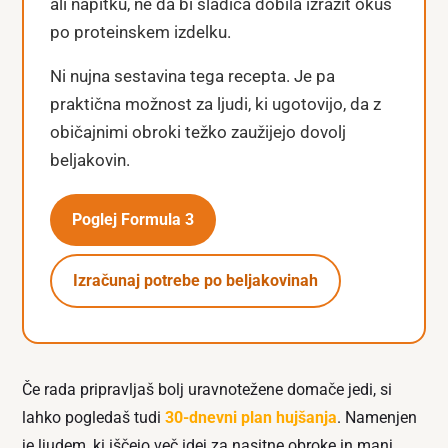
ali napitku, ne da bi sladica dobila izrazit okus
po proteinskem izdelku.
Ni nujna sestavina tega recepta. Je pa
praktična možnost za ljudi, ki ugotovijo, da z
običajnimi obroki težko zaužijejo dovolj
beljakovin.
Poglej Formula 3
Izračunaj potrebe po beljakovinah
Če rada pripravljaš bolj uravnotežene domače jedi, si
lahko pogledaš tudi
30-dnevni plan hujšanja
. Namenjen
je ljudem, ki iščejo več idej za nasitne obroke in manj