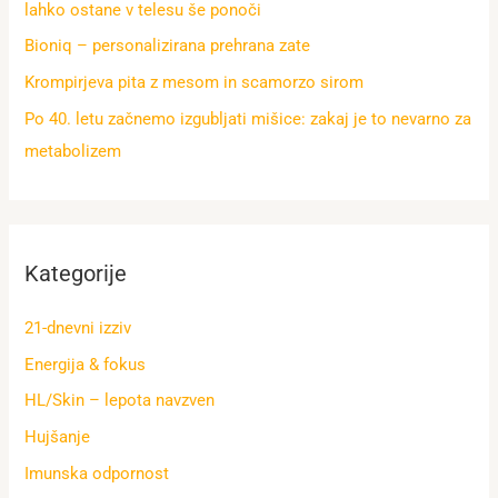
lahko ostane v telesu še ponoči
Bioniq – personalizirana prehrana zate
Krompirjeva pita z mesom in scamorzo sirom
Po 40. letu začnemo izgubljati mišice: zakaj je to nevarno za
metabolizem
Kategorije
21-dnevni izziv
Energija & fokus
HL/Skin – lepota navzven
Hujšanje
Imunska odpornost